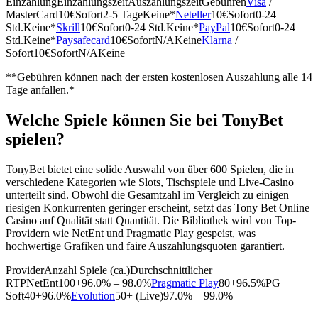
EinzahlungEinzahlungszeitAuszahlungszeitGebühren
Visa
/
MasterCard10€Sofort2-5 TageKeine*
Neteller
10€Sofort0-24
Std.Keine*
Skrill
10€Sofort0-24 Std.Keine*
PayPal
10€Sofort0-24
Std.Keine*
Paysafecard
10€SofortN/AKeine
Klarna
/
Sofort10€SofortN/AKeine
**Gebühren können nach der ersten kostenlosen Auszahlung alle 14
Tage anfallen.*
Welche Spiele können Sie bei TonyBet
spielen?
TonyBet bietet eine solide Auswahl von über 600 Spielen, die in
verschiedene Kategorien wie Slots, Tischspiele und Live-Casino
unterteilt sind. Obwohl die Gesamtzahl im Vergleich zu einigen
riesigen Konkurrenten geringer erscheint, setzt das Tony Bet Online
Casino auf Qualität statt Quantität. Die Bibliothek wird von Top-
Providern wie NetEnt und Pragmatic Play gespeist, was
hochwertige Grafiken und faire Auszahlungsquoten garantiert.
ProviderAnzahl Spiele (ca.)Durchschnittlicher
RTPNetEnt100+96.0% – 98.0%
Pragmatic Play
80+96.5%PG
Soft40+96.0%
Evolution
50+ (Live)97.0% – 99.0%