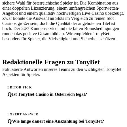
sichere Wahl für österreichische Spieler ist. Die Kombination aus
einer doppelten Lizenzierung, einem umfangreichen Sportwetten-
Angebot und einem qualitativ hochwertigen Live-Casino überzeugt.
Zwar könnte die Auswahl an Slots im Vergleich zu reinen Slot-
Casinos größer sein, doch die Qualität der angebotenen Titel ist
hoch. Der 24/7 Kundenservice und die fairen Bonusbedingungen
runden das positive Gesamtbild ab. Wir empfehlen TonyBet
besonders für Spieler, die Vielseitigkeit und Sicherheit schätzen.
BEWERTUNGSREDAKTION
Redaktionelle Fragen zu TonyBet
Fokussierte Antworten unseres Teams zu den wichtigsten TonyBet-
Aspekten für Spieler.
EDITOR PICK
Q
Ist TonyBet Casino in Österreich legal?
EXPERT ANSWER
Q
Wie lange dauert eine Auszahlung bei TonyBet?