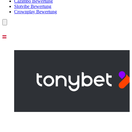
Cazimbo Bewertung
Slotvibe Bewertung
Crownplay Bewertung
Startseite
/
Online-Casinos
/
TonyBet
Österreich · Casino-Bewertung
TonyBet Bewertung