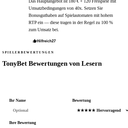
Das Hauptangebot ist 180 € + 120 Freispiele mit
Umsatzbedingungen von 40x. Setzen Sie
Bonusguthaben auf Spielautomaten mit hohem
RTP ein — diese tragen in der Regel zu 100 %
zum Umsatz bei.
Hilfreich
27
SPIELERBEWERTUNGEN
TonyBet Bewertungen von Lesern
Bewertung abgeben
Ihr Name
Bewertung
Ihre Bewertung