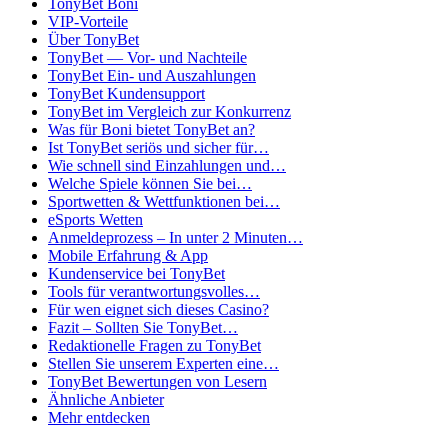
TonyBet Boni
VIP-Vorteile
Über TonyBet
TonyBet — Vor- und Nachteile
TonyBet Ein- und Auszahlungen
TonyBet Kundensupport
TonyBet im Vergleich zur Konkurrenz
Was für Boni bietet TonyBet an?
Ist TonyBet seriös und sicher für…
Wie schnell sind Einzahlungen und…
Welche Spiele können Sie bei…
Sportwetten & Wettfunktionen bei…
eSports Wetten
Anmeldeprozess – In unter 2 Minuten…
Mobile Erfahrung & App
Kundenservice bei TonyBet
Tools für verantwortungsvolles…
Für wen eignet sich dieses Casino?
Fazit – Sollten Sie TonyBet…
Redaktionelle Fragen zu TonyBet
Stellen Sie unserem Experten eine…
TonyBet Bewertungen von Lesern
Ähnliche Anbieter
Mehr entdecken