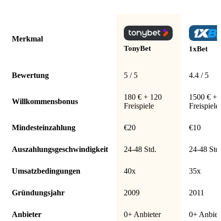
Merkmal
TonyBet
1xBet
Bewertung
5 / 5
4.4 / 5
180 € + 120
1500 € + 
Willkommensbonus
Freispiele
Freispiele
Mindesteinzahlung
€20
€10
Auszahlungsgeschwindigkeit
24-48 Std.
24-48 Std
Umsatzbedingungen
40x
35x
Gründungsjahr
2009
2011
Anbieter
0+ Anbieter
0+ Anbiet