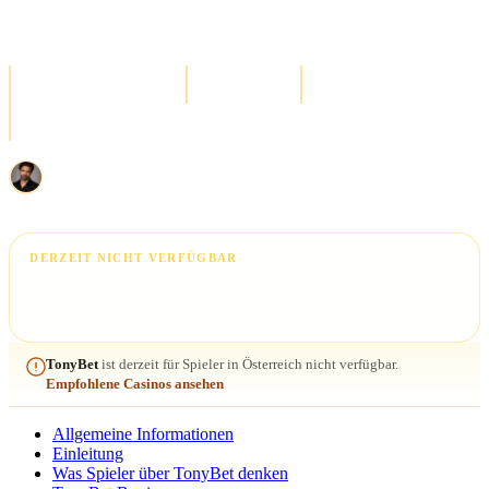
5.0
★★★★★
/5
MINDESTEINZAHLUNG
AUSZAHLUNG
UMSATZBEDINGUNGEN
€20
24-48 Std.
40x
GEGR.
2009
Rezensiert von
Lukas Mollberg
· Redaktionsleiter · Österreich ·
Aktualisiert July 2026
DERZEIT NICHT VERFÜGBAR
Empfohlene Casinos
TonyBet
ist derzeit für Spieler in Österreich nicht verfügbar.
Empfohlene Casinos ansehen
Allgemeine Informationen
Einleitung
Was Spieler über TonyBet denken