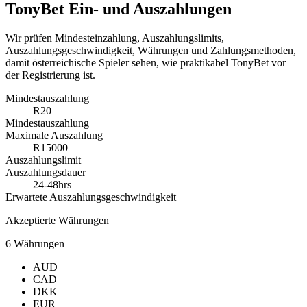
TonyBet Ein- und Auszahlungen
Wir prüfen Mindesteinzahlung, Auszahlungslimits,
Auszahlungsgeschwindigkeit, Währungen und Zahlungsmethoden,
damit österreichische Spieler sehen, wie praktikabel TonyBet vor
der Registrierung ist.
Mindestauszahlung
R20
Mindestauszahlung
Maximale Auszahlung
R15000
Auszahlungslimit
Auszahlungsdauer
24-48hrs
Erwartete Auszahlungsgeschwindigkeit
Akzeptierte Währungen
6 Währungen
AUD
CAD
DKK
EUR