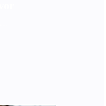
vor
ieler