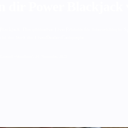
en dir Power Blackjack 
ackjack: Das ultimative Live-Erlebnis für österreichische Sp
 in der Welt der Live-Dealer-Casinospie
 Lesezeit
•
Aktualisiert 24. November 2025