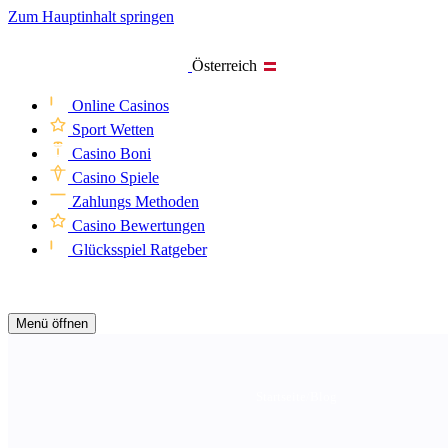
Zum Hauptinhalt springen
Österreich
Online Casinos
Sport Wetten
Casino Boni
Casino Spiele
Zahlungs Methoden
Casino Bewertungen
Glücksspiel Ratgeber
Suchen
Menü öffnen
Startseite
/
Blog