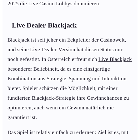
2025 die Live Casino Lobbys dominieren.
Live Dealer Blackjack
Blackjack ist seit jeher ein Eckpfeiler der Casinowelt,
und seine Live-Dealer-Version hat diesen Status nur
noch gefestigt. In Österreich erfreut sich
Live Blackjack
besonderer Beliebtheit, da es eine einzigartige
Kombination aus Strategie, Spannung und Interaktion
bietet. Spieler schätzen die Möglichkeit, mit einer
fundierten Blackjack-Strategie ihre Gewinnchancen zu
optimieren, auch wenn ein Gewinn natürlich nie
garantiert ist.
Das Spiel ist relativ einfach zu erlernen: Ziel ist es, mit