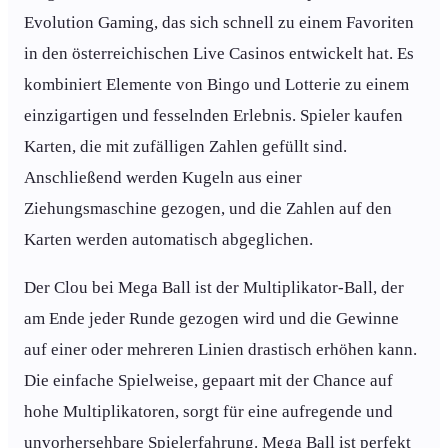
Evolution Gaming, das sich schnell zu einem Favoriten
in den österreichischen Live Casinos entwickelt hat. Es
kombiniert Elemente von Bingo und Lotterie zu einem
einzigartigen und fesselnden Erlebnis. Spieler kaufen
Karten, die mit zufälligen Zahlen gefüllt sind.
Anschließend werden Kugeln aus einer
Ziehungsmaschine gezogen, und die Zahlen auf den
Karten werden automatisch abgeglichen.
Der Clou bei Mega Ball ist der Multiplikator-Ball, der
am Ende jeder Runde gezogen wird und die Gewinne
auf einer oder mehreren Linien drastisch erhöhen kann.
Die einfache Spielweise, gepaart mit der Chance auf
hohe Multiplikatoren, sorgt für eine aufregende und
unvorhersehbare Spielerfahrung. Mega Ball ist perfekt