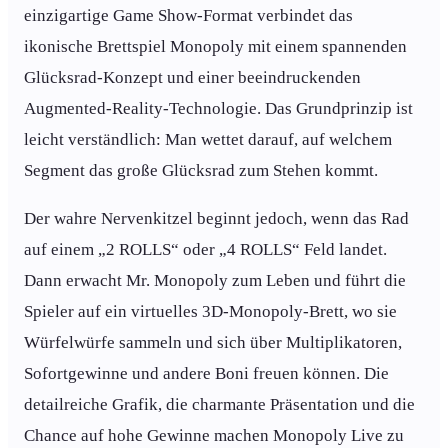
einzigartige Game Show-Format verbindet das
ikonische Brettspiel Monopoly mit einem spannenden
Glücksrad-Konzept und einer beeindruckenden
Augmented-Reality-Technologie. Das Grundprinzip ist
leicht verständlich: Man wettet darauf, auf welchem
Segment das große Glücksrad zum Stehen kommt.
Der wahre Nervenkitzel beginnt jedoch, wenn das Rad
auf einem „2 ROLLS“ oder „4 ROLLS“ Feld landet.
Dann erwacht Mr. Monopoly zum Leben und führt die
Spieler auf ein virtuelles 3D-Monopoly-Brett, wo sie
Würfelwürfe sammeln und sich über Multiplikatoren,
Sofortgewinne und andere Boni freuen können. Die
detailreiche Grafik, die charmante Präsentation und die
Chance auf hohe Gewinne machen Monopoly Live zu