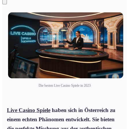
Die besten Live Casino Spiele in 2023
Live Casino Spiele
haben sich in Österreich zu
einem echten Phänomen entwickelt. Sie bieten
die perfekte Mischung aus der authentischen