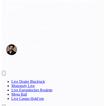
2023
Live Casino Spiele haben sich in Österreich zu einem
echten Phänomen entwickelt. Sie bieten die perfekte
Mischung aus der authentischen Atmosphäre eines la
Lukas Mollberg
•
4 Min. Lesezeit
•
Redaktionsleiter
Aktualisiert 18. November 2025
Live Dealer Blackjack
Monopoly Live
Live Europäisches Roulette
Mega Ball
Live Casino Hold’em