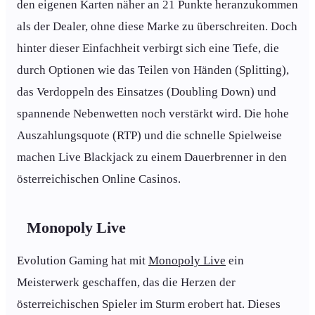
den eigenen Karten näher an 21 Punkte heranzukommen
als der Dealer, ohne diese Marke zu überschreiten. Doch
hinter dieser Einfachheit verbirgt sich eine Tiefe, die
durch Optionen wie das Teilen von Händen (Splitting),
das Verdoppeln des Einsatzes (Doubling Down) und
spannende Nebenwetten noch verstärkt wird. Die hohe
Auszahlungsquote (RTP) und die schnelle Spielweise
machen Live Blackjack zu einem Dauerbrenner in den
österreichischen Online Casinos.
Monopoly Live
Evolution Gaming hat mit
Monopoly Live
ein
Meisterwerk geschaffen, das die Herzen der
österreichischen Spieler im Sturm erobert hat. Dieses