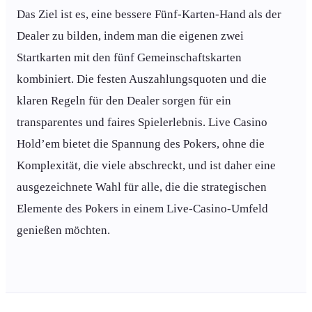
Das Ziel ist es, eine bessere Fünf-Karten-Hand als der
Dealer zu bilden, indem man die eigenen zwei
Startkarten mit den fünf Gemeinschaftskarten
kombiniert. Die festen Auszahlungsquoten und die
klaren Regeln für den Dealer sorgen für ein
transparentes und faires Spielerlebnis. Live Casino
Hold’em bietet die Spannung des Pokers, ohne die
Komplexität, die viele abschreckt, und ist daher eine
ausgezeichnete Wahl für alle, die die strategischen
Elemente des Pokers in einem Live-Casino-Umfeld
genießen möchten.