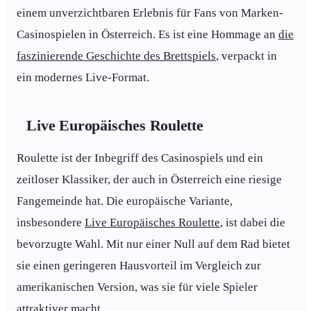
einem unverzichtbaren Erlebnis für Fans von Marken-
Casinospielen in Österreich. Es ist eine Hommage an
die
faszinierende Geschichte des Brettspiels
, verpackt in
ein modernes Live-Format.
Live Europäisches Roulette
Roulette ist der Inbegriff des Casinospiels und ein
zeitloser Klassiker, der auch in Österreich eine riesige
Fangemeinde hat. Die europäische Variante,
insbesondere
Live Europäisches Roulette
, ist dabei die
bevorzugte Wahl. Mit nur einer Null auf dem Rad bietet
sie einen geringeren Hausvorteil im Vergleich zur
amerikanischen Version, was sie für viele Spieler
attraktiver macht.