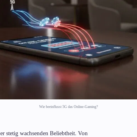
Wie beeinflusst 5G das Online-Gaming?
ner stetig wachsenden Beliebtheit. Von