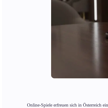
Online-Spiele erfreuen sich in Österreich ei