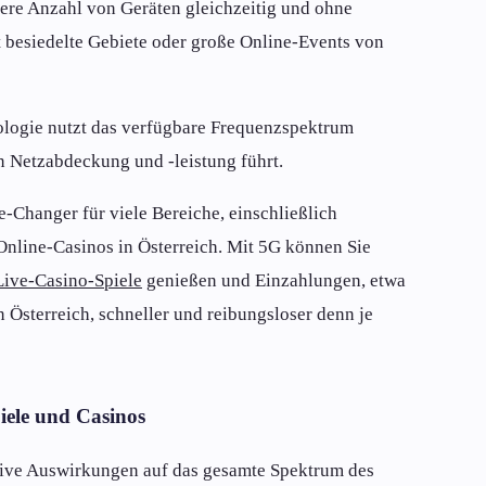
ere Anzahl von Geräten gleichzeitig und ohne
 besiedelte Gebiete oder große Online-Events von
logie nutzt das verfügbare Frequenzspektrum
en Netzabdeckung und -leistung führt.
Changer für viele Bereiche, einschließlich
Online-Casinos in Österreich. Mit 5G können Sie
Live-Casino-Spiele
genießen und Einzahlungen, etwa
 Österreich, schneller und reibungsloser denn je
iele und Casinos
tive Auswirkungen auf das gesamte Spektrum des