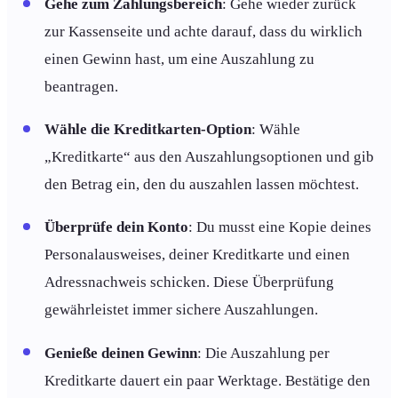
Gehe zum Zahlungsbereich
: Gehe wieder zurück
zur Kassenseite und achte darauf, dass du wirklich
einen Gewinn hast, um eine Auszahlung zu
beantragen.
Wähle die Kreditkarten-Option
: Wähle
„Kreditkarte“ aus den Auszahlungsoptionen und gib
den Betrag ein, den du auszahlen lassen möchtest.
Überprüfe dein Konto
: Du musst eine Kopie deines
Personalausweises, deiner Kreditkarte und einen
Adressnachweis schicken. Diese Überprüfung
gewährleistet immer sichere Auszahlungen.
Genieße deinen Gewinn
: Die Auszahlung per
Kreditkarte dauert ein paar Werktage. Bestätige den