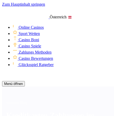
Zum Hauptinhalt springen
Österreich
Online Casinos
Sport Wetten
Casino Boni
Casino Spiele
Zahlungs Methoden
Casino Bewertungen
Glücksspiel Ratgeber
Suchen
Menü öffnen
Startseite
/
Blog
Kreditkarten Zahlungen im