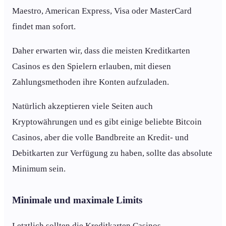
Maestro, American Express, Visa oder MasterCard
findet man sofort.
Daher erwarten wir, dass die meisten Kreditkarten
Casinos es den Spielern erlauben, mit diesen
Zahlungsmethoden ihre Konten aufzuladen.
Natürlich akzeptieren viele Seiten auch
Kryptowährungen und es gibt einige beliebte Bitcoin
Casinos, aber die volle Bandbreite an Kredit- und
Debitkarten zur Verfügung zu haben, sollte das absolute
Minimum sein.
Minimale und maximale Limits
Letztlich sollten die Kreditkarten Casinos