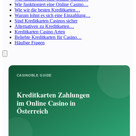
Wie funktioniert eine Online Casino…
Wie wir die besten Kreditkarten…
Warum lohnt es sich eine Einzahlung…
Sind Kreditkarten Casinos sicher
Alternativen zu Kreditkarten…
Kreditkarten Casino Arten
Beliebte Kreditkarten für Casino…
Häufige Fragen