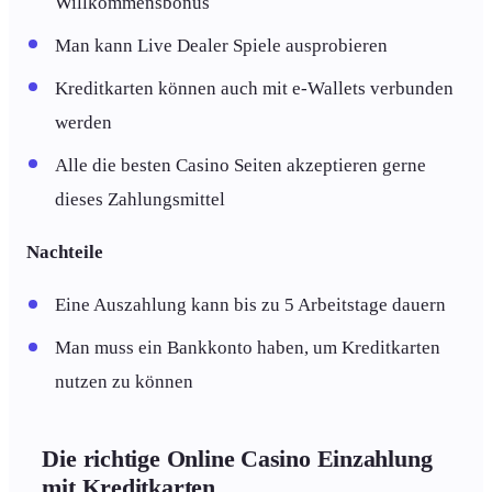
Willkommensbonus
Man kann Live Dealer Spiele ausprobieren
Kreditkarten können auch mit e-Wallets verbunden
werden
Alle die besten Casino Seiten akzeptieren gerne
dieses Zahlungsmittel
Nachteile
Eine Auszahlung kann bis zu 5 Arbeitstage dauern
Man muss ein Bankkonto haben, um Kreditkarten
nutzen zu können
Die richtige Online Casino Einzahlung
mit Kreditkarten