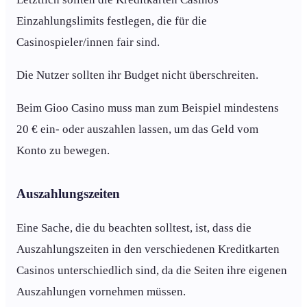
Einzahlungslimits festlegen, die für die
Casinospieler/innen fair sind.
Die Nutzer sollten ihr Budget nicht überschreiten.
Beim Gioo Casino muss man zum Beispiel mindestens
20 € ein- oder auszahlen lassen, um das Geld vom
Konto zu bewegen.
Auszahlungszeiten
Eine Sache, die du beachten solltest, ist, dass die
Auszahlungszeiten in den verschiedenen Kreditkarten
Casinos unterschiedlich sind, da die Seiten ihre eigenen
Auszahlungen vornehmen müssen.