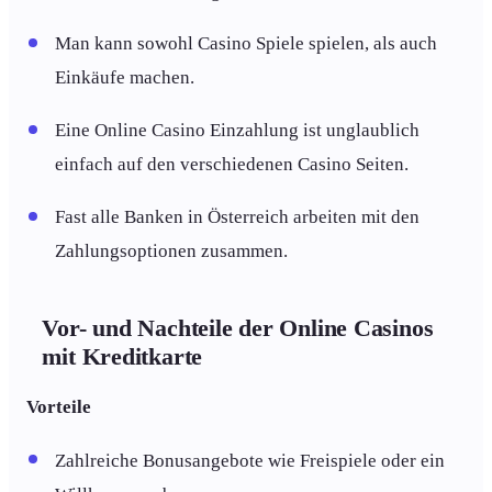
Man kann sowohl Casino Spiele spielen, als auch
Einkäufe machen.
Eine Online Casino Einzahlung ist unglaublich
einfach auf den verschiedenen Casino Seiten.
Fast alle Banken in Österreich arbeiten mit den
Zahlungsoptionen zusammen.
Vor- und Nachteile der Online Casinos
mit Kreditkarte
Vorteile
Zahlreiche Bonusangebote wie Freispiele oder ein