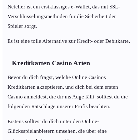
Neteller ist ein erstklassiges e-Wallet, das mit SSL-
Verschlüsselungsmethoden für die Sicherheit der
Spieler sorgt.
Es ist eine tolle Alternative zur Kredit- oder Debitkarte.
Kreditkarten Casino Arten
Bevor du dich fragst, welche Online Casinos
Kreditkarten akzeptieren, und dich bei dem ersten
Casino anmeldest, die dir ins Auge fällt, solltest du die
folgenden Ratschläge unserer Profis beachten.
Erstens solltest du dich unter den Online-
Glücksspielanbietern umsehen, die über eine