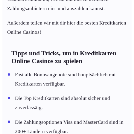
Zahlungsanbietern ein- und auszahlen kannst.
Außerdem teilen wir mit dir hier die besten Kreditkarten
Online Casinos!
Tipps und Tricks, um in Kreditkarten
Online Casinos zu spielen
Fast alle Bonusangebote sind hauptsächlich mit
Kreditkarten verfügbar.
Die Top Kreditkarten sind absolut sicher und
zuverlässäig.
Die Zahlungsoptionen Visa und MasterCard sind in
200+ Ländern verfügbar.