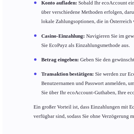
Konto aufladen:
Sobald Ihr ecoAccount eing
über verschiedene Methoden erfolgen, daru
lokale Zahlungsoptionen, die in Österreich 
Casino-Einzahlung:
Navigieren Sie im ge
Sie EcoPayz als Einzahlungsmethode aus.
Betrag eingeben:
Geben Sie den gewünscht
Transaktion bestätigen:
Sie werden zur Eco
Benutzernamen und Passwort anmelden, um d
Sie über Ihr ecoAccount-Guthaben, Ihre ec
Ein großer Vorteil ist, dass Einzahlungen mit 
verfügbar sind, sodass Sie ohne Verzögerung 