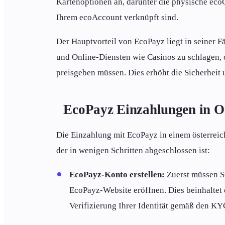
Kartenoptionen an, darunter die physische ecoC
Ihrem ecoAccount verknüpft sind.
Der Hauptvorteil von EcoPayz liegt in seiner 
und Online-Diensten wie Casinos zu schlagen, 
preisgeben müssen. Dies erhöht die Sicherheit u
EcoPayz Einzahlungen in On
Die Einzahlung mit EcoPayz in einem österreich
der in wenigen Schritten abgeschlossen ist:
EcoPayz-Konto erstellen:
Zuerst müssen Si
EcoPayz-Website eröffnen. Dies beinhaltet 
Verifizierung Ihrer Identität gemäß den K