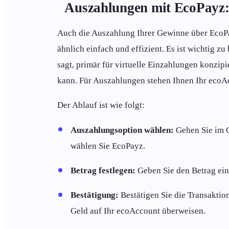
Auszahlungen mit EcoPayz: 
Auch die Auszahlung Ihrer Gewinne über EcoPay
ähnlich einfach und effizient. Es ist wichtig z
sagt, primär für virtuelle Einzahlungen konzip
kann. Für Auszahlungen stehen Ihnen Ihr ecoA
Der Ablauf ist wie folgt:
Auszahlungsoption wählen:
Gehen Sie im 
wählen Sie EcoPayz.
Betrag festlegen:
Geben Sie den Betrag ein
Bestätigung:
Bestätigen Sie die Transaktio
Geld auf Ihr ecoAccount überweisen.