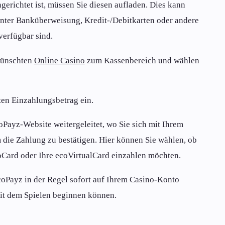
erichtet ist, müssen Sie diesen aufladen. Dies kann
nter Banküberweisung, Kredit-/Debitkarten oder andere
verfügbar sind.
wünschten
Online Casino
zum Kassenbereich und wählen
en Einzahlungsbetrag ein.
Payz-Website weitergeleitet, wo Sie sich mit Ihrem
ie Zahlung zu bestätigen. Hier können Sie wählen, ob
oCard oder Ihre ecoVirtualCard einzahlen möchten.
EcoPayz in der Regel sofort auf Ihrem Casino-Konto
mit dem Spielen beginnen können.