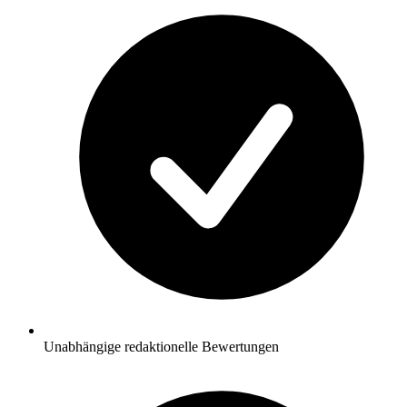
Unabhängige redaktionelle Bewertungen