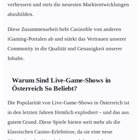
verbessern und stets die neuesten Marktentwicklungen
abzubilden.
Diese Zusammenarbeit hebt Casinoble von anderen
iGaming-Portalen ab und stärkt das Vertrauen unserer
Community in die Qualität und Genauigkeit unserer
Inhalte.
Warum Sind Live-Game-Shows in
Österreich So Beliebt?
Die Popularität von Live-Game-Shows in Österreich ist
in den letzten Jahren förmlich explodiert – und das aus
gutem Grund. Diese Spiele bieten weit mehr als die
klassischen Casino-Erlebnisse, da sie eine neue