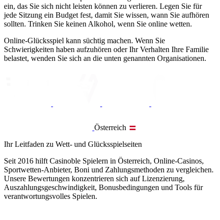
ein, das Sie sich nicht leisten können zu verlieren. Legen Sie für
jede Sitzung ein Budget fest, damit Sie wissen, wann Sie aufhören
sollten. Trinken Sie keinen Alkohol, wenn Sie online wetten.
Online-Glücksspiel kann süchtig machen. Wenn Sie
Schwierigkeiten haben aufzuhören oder Ihr Verhalten Ihre Familie
belastet, wenden Sie sich an die unten genannten Organisationen.
Österreich
Ihr Leitfaden zu Wett- und Glücksspielseiten
Seit 2016 hilft Casinoble Spielern in Österreich, Online-Casinos,
Sportwetten-Anbieter, Boni und Zahlungsmethoden zu vergleichen.
Unsere Bewertungen konzentrieren sich auf Lizenzierung,
Auszahlungsgeschwindigkeit, Bonusbedingungen und Tools für
verantwortungsvolles Spielen.