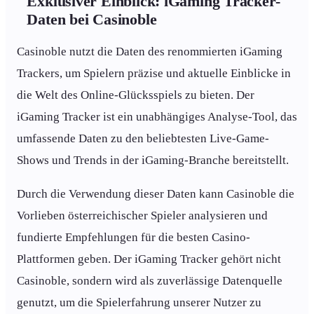
Exklusiver Einblick: iGaming Tracker-
Daten bei Casinoble
Casinoble nutzt die Daten des renommierten iGaming
Trackers, um Spielern präzise und aktuelle Einblicke in
die Welt des Online-Glücksspiels zu bieten. Der
iGaming Tracker ist ein unabhängiges Analyse-Tool, das
umfassende Daten zu den beliebtesten Live-Game-
Shows und Trends in der iGaming-Branche bereitstellt.
Durch die Verwendung dieser Daten kann Casinoble die
Vorlieben österreichischer Spieler analysieren und
fundierte Empfehlungen für die besten Casino-
Plattformen geben. Der iGaming Tracker gehört nicht
Casinoble, sondern wird als zuverlässige Datenquelle
genutzt, um die Spielerfahrung unserer Nutzer zu