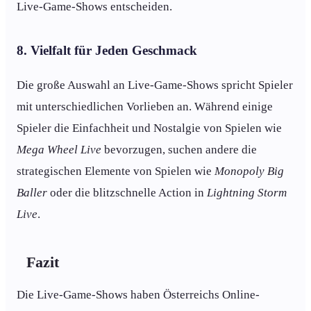
Live-Game-Shows entscheiden.
8. Vielfalt für Jeden Geschmack
Die große Auswahl an Live-Game-Shows spricht Spieler
mit unterschiedlichen Vorlieben an. Während einige
Spieler die Einfachheit und Nostalgie von Spielen wie
Mega Wheel Live
bevorzugen, suchen andere die
strategischen Elemente von Spielen wie
Monopoly Big
Baller
oder die blitzschnelle Action in
Lightning Storm
Live
.
Fazit
Die Live-Game-Shows haben Österreichs Online-