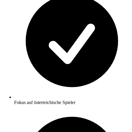
Fokus auf österreichische Spieler