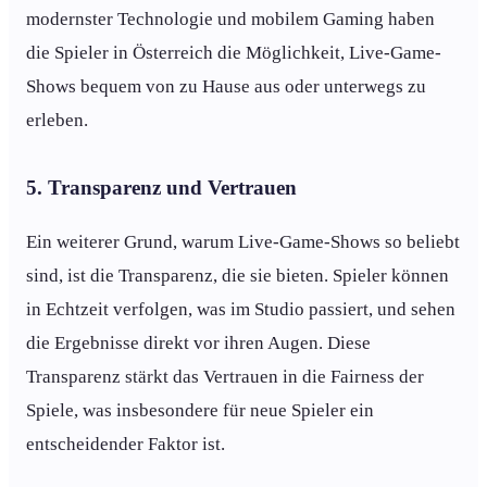
modernster Technologie und mobilem Gaming haben
die Spieler in Österreich die Möglichkeit, Live-Game-
Shows bequem von zu Hause aus oder unterwegs zu
erleben.
5. Transparenz und Vertrauen
Ein weiterer Grund, warum Live-Game-Shows so beliebt
sind, ist die Transparenz, die sie bieten. Spieler können
in Echtzeit verfolgen, was im Studio passiert, und sehen
die Ergebnisse direkt vor ihren Augen. Diese
Transparenz stärkt das Vertrauen in die Fairness der
Spiele, was insbesondere für neue Spieler ein
entscheidender Faktor ist.