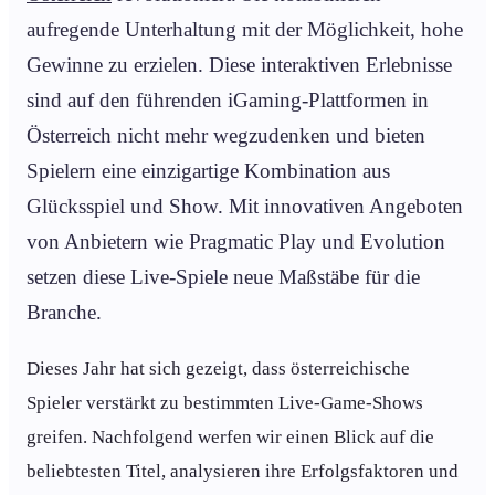
aufregende Unterhaltung mit der Möglichkeit, hohe
Gewinne zu erzielen. Diese interaktiven Erlebnisse
sind auf den führenden iGaming-Plattformen in
Österreich nicht mehr wegzudenken und bieten
Spielern eine einzigartige Kombination aus
Glücksspiel und Show. Mit innovativen Angeboten
von Anbietern wie Pragmatic Play und Evolution
setzen diese Live-Spiele neue Maßstäbe für die
Branche.
Dieses Jahr hat sich gezeigt, dass österreichische
Spieler verstärkt zu bestimmten Live-Game-Shows
greifen. Nachfolgend werfen wir einen Blick auf die
beliebtesten Titel, analysieren ihre Erfolgsfaktoren und