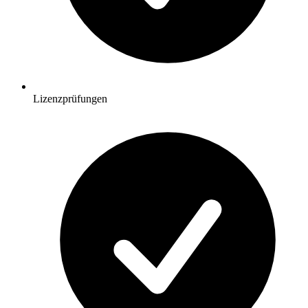
Lizenzprüfungen