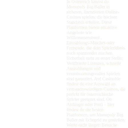
In Österreich kannst du
Monopoly Big Baller in
sicheren, lizenzierten Online-
Casinos spielen, die höchste
Standards erfüllen. Diese
Plattformen bieten attraktive
Angebote wie
Willkommensboni ,
Einzahlungs-Matches oder
Freispiele, die dein Spielerlebnis
noch spannender machen.
Sicherheit steht an erster Stelle:
Verifizierte Lizenzen, schnelle
Auszahlungen und
verantwortungsvolles Spielen
sind garantiert. Auf Casinoble
findest du eine Auswahl an
vertrauenswürdigen Casinos, die
perfekt für österreichische
Spieler geeignet sind. Ob
Anfänger oder Profi – hier
findest du die besten
Plattformen, um Monopoly Big
Baller mit Echtgeld zu genießen.
Warte nicht länger: Besuche