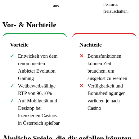
Features
aus.
freizuschalten.
Vor- & Nachteile
Vorteile
Nachteile
Entwickelt von dem
Bonusfunktionen
renommierten
können Zeit
Anbieter Evolution
brauchen, um
Gaming
ausgelöst zu werden
Wettbewerbsfähige
Verfügbarkeit und
RTP von 96.10%
Bonusbedingungen
Auf Mobilgerät und
variieren je nach
Desktop bei
Casino
lizenzierten Casinos
in Österreich spielbar
Ähnliche Spiele, die dir gefallen könnten