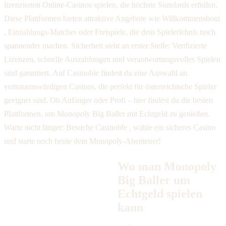
lizenzierten Online-Casinos spielen, die höchste Standards erfüllen.
Diese Plattformen bieten attraktive Angebote wie Willkommensboni
, Einzahlungs-Matches oder Freispiele, die dein Spielerlebnis noch
spannender machen. Sicherheit steht an erster Stelle: Verifizierte
Lizenzen, schnelle Auszahlungen und verantwortungsvolles Spielen
sind garantiert. Auf Casinoble findest du eine Auswahl an
vertrauenswürdigen Casinos, die perfekt für österreichische Spieler
geeignet sind. Ob Anfänger oder Profi – hier findest du die besten
Plattformen, um Monopoly Big Baller mit Echtgeld zu genießen.
Warte nicht länger: Besuche Casinoble , wähle ein sicheres Casino
und starte noch heute dein Monopoly-Abenteuer!
Wo man Monopoly
Big Baller um
Echtgeld spielen
kann