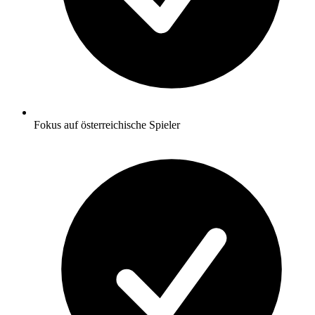
Fokus auf österreichische Spieler