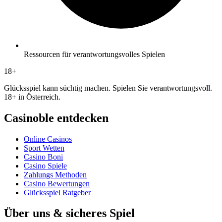
Ressourcen für verantwortungsvolles Spielen
18+
Glücksspiel kann süchtig machen. Spielen Sie verantwortungsvoll.
18+ in Österreich.
Casinoble entdecken
Online Casinos
Sport Wetten
Casino Boni
Casino Spiele
Zahlungs Methoden
Casino Bewertungen
Glücksspiel Ratgeber
Über uns & sicheres Spiel