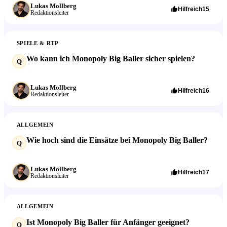
Lukas Mollberg
Hilfreich
15
Redaktionsleiter
SPIELE & RTP
Wo kann ich Monopoly Big Baller sicher spielen?
Q
Lukas Mollberg
Hilfreich
16
Redaktionsleiter
ALLGEMEIN
Wie hoch sind die Einsätze bei Monopoly Big Baller?
Q
Lukas Mollberg
Hilfreich
17
Redaktionsleiter
ALLGEMEIN
Ist Monopoly Big Baller für Anfänger geeignet?
Q