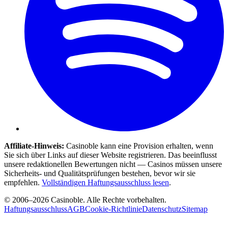
Affiliate-Hinweis:
Casinoble kann eine Provision erhalten, wenn
Sie sich über Links auf dieser Website registrieren. Das beeinflusst
unsere redaktionellen Bewertungen nicht — Casinos müssen unsere
Sicherheits- und Qualitätsprüfungen bestehen, bevor wir sie
empfehlen.
Vollständigen Haftungsausschluss lesen
.
© 2006–2026 Casinoble. Alle Rechte vorbehalten.
Haftungsausschluss
AGB
Cookie-Richtlinie
Datenschutz
Sitemap