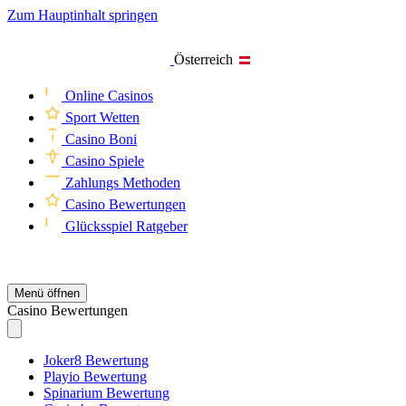
Zum Hauptinhalt springen
Österreich
Online Casinos
Sport Wetten
Casino Boni
Casino Spiele
Zahlungs Methoden
Casino Bewertungen
Glücksspiel Ratgeber
Suchen
Menü öffnen
Casino Bewertungen
Joker8 Bewertung
Playio Bewertung
Spinarium Bewertung