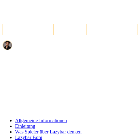
4.6
★★★★★
/5
MINDESTEINZAHLUNG
AUSZAHLUNG
UMSATZBEDINGUNGEN
€20
0-5 Tage
40x
Rezensiert von
Lukas Mollberg
· Redaktionsleiter · Österreich ·
Aktualisiert July 20
WILLKOMMENSBONUS
150 € + 150 Freispiele
Allgemeine Informationen
Einleitung
Was Spieler über Lazybar denken
Lazybar Boni