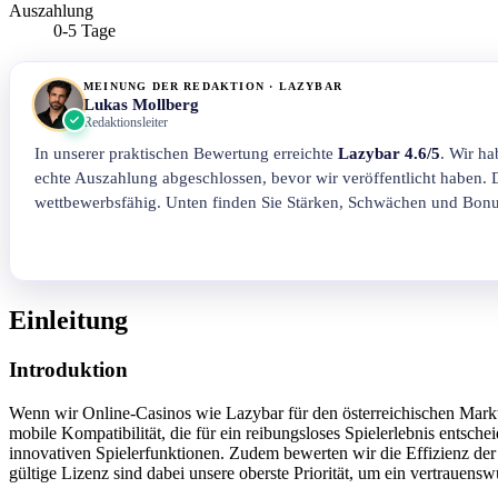
Auszahlung
0-5 Tage
MEINUNG DER REDAKTION · LAZYBAR
Lukas Mollberg
Redaktionsleiter
In unserer praktischen Bewertung erreichte
Lazybar
4.6/5
. Wir h
echte Auszahlung abgeschlossen, bevor wir veröffentlicht haben. 
wettbewerbsfähig. Unten finden Sie Stärken, Schwächen und Bon
Lazybar besuchen
→
Einleitung
Introduktion
Wenn wir Online-Casinos wie Lazybar für den österreichischen Markt b
mobile Kompatibilität, die für ein reibungsloses Spielerlebnis entsc
innovativen Spielerfunktionen. Zudem bewerten wir die Effizienz der
gültige Lizenz sind dabei unsere oberste Priorität, um ein vertrauensw