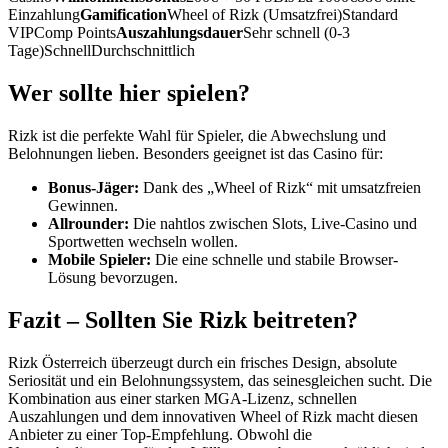
Einzahlung
Gamification
Wheel of Rizk (Umsatzfrei)Standard
VIPComp Points
Auszahlungsdauer
Sehr schnell (0-3
Tage)SchnellDurchschnittlich
Wer sollte hier spielen?
Rizk ist die perfekte Wahl für Spieler, die Abwechslung und
Belohnungen lieben. Besonders geeignet ist das Casino für:
Bonus-Jäger:
Dank des „Wheel of Rizk“ mit umsatzfreien
Gewinnen.
Allrounder:
Die nahtlos zwischen Slots, Live-Casino und
Sportwetten wechseln wollen.
Mobile Spieler:
Die eine schnelle und stabile Browser-
Lösung bevorzugen.
Fazit – Sollten Sie Rizk beitreten?
Rizk Österreich überzeugt durch ein frisches Design, absolute
Seriosität und ein Belohnungssystem, das seinesgleichen sucht. Die
Kombination aus einer starken MGA-Lizenz, schnellen
Auszahlungen und dem innovativen Wheel of Rizk macht diesen
Anbieter zu einer Top-Empfehlung. Obwohl die