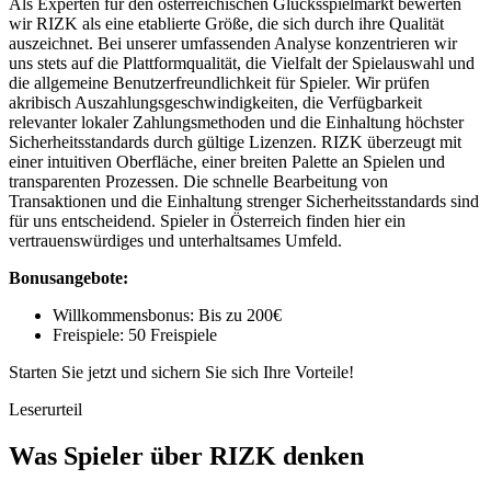
Als Experten für den österreichischen Glücksspielmarkt bewerten
wir RIZK als eine etablierte Größe, die sich durch ihre Qualität
auszeichnet. Bei unserer umfassenden Analyse konzentrieren wir
uns stets auf die Plattformqualität, die Vielfalt der Spielauswahl und
die allgemeine Benutzerfreundlichkeit für Spieler. Wir prüfen
akribisch Auszahlungsgeschwindigkeiten, die Verfügbarkeit
relevanter lokaler Zahlungsmethoden und die Einhaltung höchster
Sicherheitsstandards durch gültige Lizenzen. RIZK überzeugt mit
einer intuitiven Oberfläche, einer breiten Palette an Spielen und
transparenten Prozessen. Die schnelle Bearbeitung von
Transaktionen und die Einhaltung strenger Sicherheitsstandards sind
für uns entscheidend. Spieler in Österreich finden hier ein
vertrauenswürdiges und unterhaltsames Umfeld.
Bonusangebote:
Willkommensbonus: Bis zu 200€
Freispiele: 50 Freispiele
Starten Sie jetzt und sichern Sie sich Ihre Vorteile!
Leserurteil
Was Spieler über RIZK denken