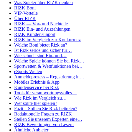
Was Spieler über RIZK denken
RIZK Boni
VIP-Vorteile
Über RIZK
RIZK — Vor- und Nachteile
RIZK Ein- und Auszahlungen
RIZK Kundensupport
RIZK im Vergleich zur Konkurrenz
Welche Boni bietet Rizk an?
Ist Rizk seriös und sicher für…
Wie schnell sind Ein- und…
Welche Spiele können Sie bei Rizk…
Sportwetten & Wettfunktionen bei…
eSports Wetten
Anmeldeprozess – Registrierung in…
Mobiles Erlebnis & App
Kundenservice bei Rizk
Tools für verantwortungsvolles…
Wie Rizk im Vergleich zu…
Wer sollte hier spielen?
Fazit – Sollten Sie Rizk beitreten?
Redaktionelle Fragen zu RIZK
Stellen Sie unserem Experten eine…
RIZK Bewertungen von Lesern
Ähnliche Anbieter