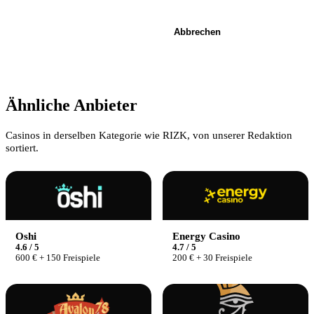
Bewertung veröffentlichen
Abbrechen
Ähnliche Anbieter
Casinos in derselben Kategorie wie RIZK, von unserer Redaktion
sortiert.
Oshi
Energy Casino
4.6 / 5
4.7 / 5
600 € + 150 Freispiele
200 € + 30 Freispiele