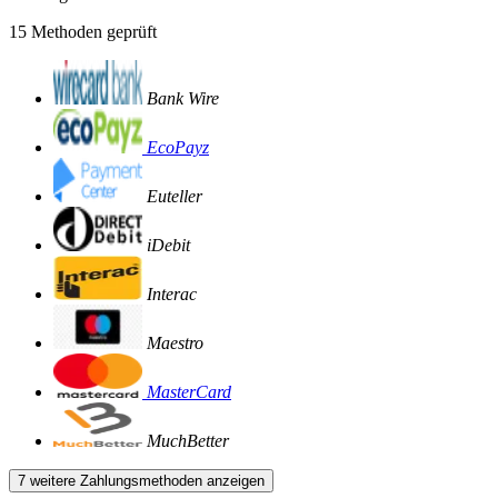
15 Methoden geprüft
Bank Wire
EcoPayz
Euteller
iDebit
Interac
Maestro
MasterCard
MuchBetter
7 weitere Zahlungsmethoden anzeigen