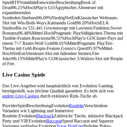
SpielRTPVolatilitätEntwicklerBeschreibungBook of
Dead96.21%HochPlay'n GOÄgyptisches Abenteuer mit
expandierenden
Symbolen.Starburst96.09%NiedrigNetEntKlassischer Weltraum-
Slot mit Win-Both-Ways.Katmandu Gold96.20%HochELK
StudiosBis zu 531.441 Gewinnwege mit Lawinen-Funktion.Sweet
Bonanza96.48%Mittel-HochPragmatic PlaySüßigkeiten-Thema mit
Tumble-Feature.Reactoonz96.51%HochPlay'n GOCluster-Pays auf
einem 7×7 Raster.Wolf Gold96.01%MittelPragmatic PlayTier-
Thema mit Geld-Respin-Feature.Gonzo's Quest95.97%Mittel-
HochNetEntAbenteuer-Slot mit fallenden Steinen.Fire
Joker96.15%MittelPlay'n GOKlassischer 3-Walzen-Slot mit Respin
of Fire.
Live Casino Spiele
Das Live-Angebot wird hauptsächlich von Evolution Gaming
bereitgestellt, was höchste Qualität garantiert. Es hebt sich von
andere Live-Casinos
durch exklusive Rizk-Tische ab.
ProviderSpielBeschreibungEvolution
Roulette
Verschiedene
Varianten wie Lightning und Immersive
Roulette.Evolution
Blackjack
Zahlreiche Tische, inklusive Blackjack
Party und VIP.Evolution
Baccarat
Speed Baccarat und Squeeze
Varianten verfügbar.Evolution
Texas Hold’em
Beliebte Poker-