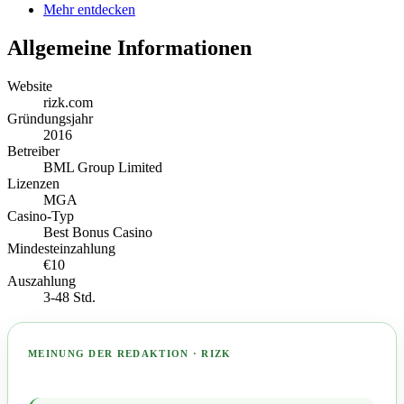
Mehr entdecken
Allgemeine Informationen
Website
rizk.com
Gründungsjahr
2016
Betreiber
BML Group Limited
Lizenzen
MGA
Casino-Typ
Best Bonus Casino
Mindesteinzahlung
€10
Auszahlung
3-48 Std.
MEINUNG DER REDAKTION · RIZK
RIZK besuchen
→