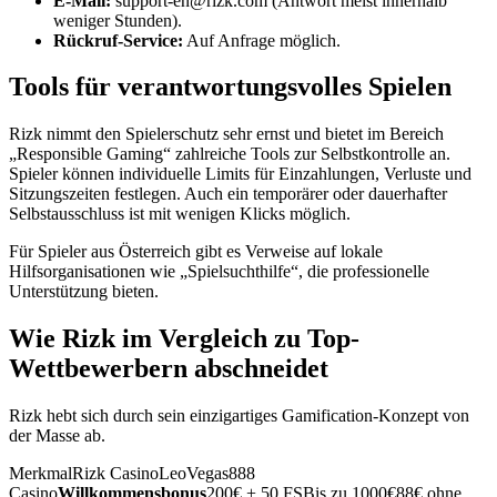
E-Mail:
support-en@rizk.com (Antwort meist innerhalb
weniger Stunden).
Rückruf-Service:
Auf Anfrage möglich.
Tools für verantwortungsvolles Spielen
Rizk nimmt den Spielerschutz sehr ernst und bietet im Bereich
„Responsible Gaming“ zahlreiche Tools zur Selbstkontrolle an.
Spieler können individuelle Limits für Einzahlungen, Verluste und
Sitzungszeiten festlegen. Auch ein temporärer oder dauerhafter
Selbstausschluss ist mit wenigen Klicks möglich.
Für Spieler aus Österreich gibt es Verweise auf lokale
Hilfsorganisationen wie „Spielsuchthilfe“, die professionelle
Unterstützung bieten.
Wie Rizk im Vergleich zu Top-
Wettbewerbern abschneidet
Rizk hebt sich durch sein einzigartiges Gamification-Konzept von
der Masse ab.
MerkmalRizk CasinoLeoVegas888
Casino
Willkommensbonus
200€ + 50 FSBis zu 1000€88€ ohne