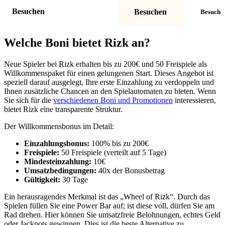
Besuchen
Besuchen
Besuche
Welche Boni bietet Rizk an?
Neue Spieler bei Rizk erhalten bis zu 200€ und 50 Freispiele als
Willkommenspaket für einen gelungenen Start. Dieses Angebot ist
speziell darauf ausgelegt, Ihre erste Einzahlung zu verdoppeln und
Ihnen zusätzliche Chancen an den Spielautomaten zu bieten. Wenn
Sie sich für die
verschiedenen Boni und Promotionen
interessieren,
bietet Rizk eine transparente Struktur.
Der Willkommensbonus im Detail:
Einzahlungsbonus:
100% bis zu 200€
Freispiele:
50 Freispiele (verteilt auf 5 Tage)
Mindesteinzahlung:
10€
Umsatzbedingungen:
40x der Bonusbetrag
Gültigkeit:
30 Tage
Ein herausragendes Merkmal ist das „Wheel of Rizk“. Durch das
Spielen füllen Sie eine Power Bar auf; ist diese voll, dürfen Sie am
Rad drehen. Hier können Sie umsatzfreie Belohnungen, echtes Geld
oder Jackpots gewinnen. Dies ist die beste Alternative zu