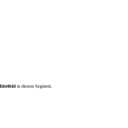
ittelfeld
in diesem Segment.