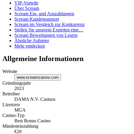
VIP-Vorteile
Über Scream
Scream Ein- und Auszahlungen
Scream Kundensupport
Scream im Vergleich zur Konkurrenz
Stellen Sie unserem Experten eine…
Scream Bewertungen von Lesern
Ähnliche Anbieter
Mehr entdecken
Allgemeine Informationen
Website
www.screamcasino.com
Gründungsjahr
2023
Betreiber
DAMA N.V. Casinos
Lizenzen
MGA
Casino-Typ
Best Bonus Casino
Mindesteinzahlung
€20