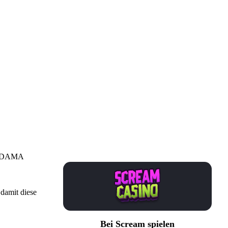
on DAMA
damit diese
Bei Scream spielen