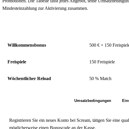
Promotionen. Die Tabelle fasst jedes Angebot, seine Umsatzbedingun
Mindesteinzahlung zur Aktivierung zusammen.
ANGEBOT
DETAILS
Willkommensbonus
500 € + 150 Freispiel
Freispiele
150 Freispiele
Wöchentlicher Reload
50 % Match
So sichern Sie sich den Bonus
Umsatzbedingungen
Ein
Registrieren Sie ein neues Konto bei Scream, tätigen Sie eine q
möglicherweise einen Bonuscode an der Kasse.