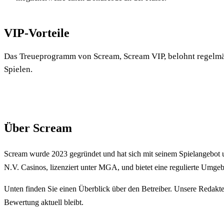
VIP-Vorteile
Das Treueprogramm von Scream, Scream VIP, belohnt regelm
Spielen.
Über Scream
Scream wurde 2023 gegründet und hat sich mit seinem Spielangebo
N.V. Casinos, lizenziert unter MGA, und bietet eine regulierte Umgeb
Unten finden Sie einen Überblick über den Betreiber. Unsere Redakt
Bewertung aktuell bleibt.