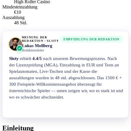
High Roller Casino
Mindesteinzahlung
€10
Auszahlung
48 Std.
MEINUNG DER
EMPFEHLUNG DER REDAKTION
REDAKTION · SLOTY
Lukas Mollberg
Redaktionsleiter
Sloty
erhielt
4.4/5
nach unserem Bewertungsprozess. Nach
der Lizenzprüfung (MGA), Einzahlung in EUR und Tests an
Spielautomaten, Live-Tischen und der Kasse die
auszahlungen wurden in 48 std. abgeschlossen. Das 1500 € +
300 Freispiele-Willkommensangebot überzeugt für
österreichische Spieler — unten zeigen wir, wo es stark ist und
wo es schwächer abschneidet.
Sloty besuchen
→
Einleitung