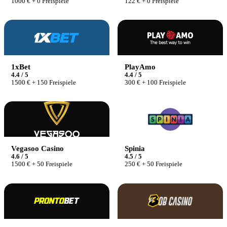
1000 € + 0 Freispiele
122 € + 0 Freispiele
1xBet
PlayAmo
4.4 / 5
4.4 / 5
1500 € + 150 Freispiele
300 € + 100 Freispiele
Vegasoo Casino
Spinia
4.6 / 5
4.5 / 5
1500 € + 50 Freispiele
250 € + 50 Freispiele