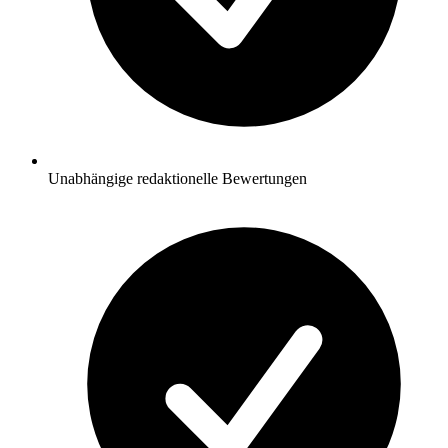
Unabhängige redaktionelle Bewertungen