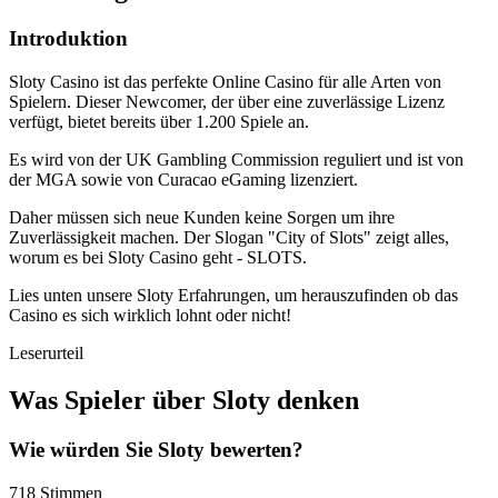
Introduktion
Sloty Casino ist das perfekte Online Casino für alle Arten von
Spielern. Dieser Newcomer, der über eine zuverlässige Lizenz
verfügt, bietet bereits über 1.200 Spiele an.
Es wird von der UK Gambling Commission reguliert und ist von
der MGA sowie von Curacao eGaming lizenziert.
Daher müssen sich neue Kunden keine Sorgen um ihre
Zuverlässigkeit machen. Der Slogan "City of Slots" zeigt alles,
worum es bei Sloty Casino geht - SLOTS.
Lies unten unsere Sloty Erfahrungen, um herauszufinden ob das
Casino es sich wirklich lohnt oder nicht!
Leserurteil
Was Spieler über Sloty denken
Wie würden Sie Sloty bewerten?
718 Stimmen