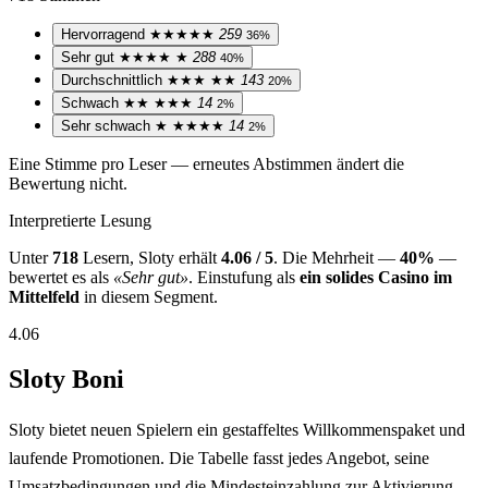
Hervorragend
★★★★★
259
36%
Sehr gut
★★★★
★
288
40%
Durchschnittlich
★★★
★★
143
20%
Schwach
★★
★★★
14
2%
Sehr schwach
★
★★★★
14
2%
Eine Stimme pro Leser — erneutes Abstimmen ändert die
Bewertung nicht.
Interpretierte Lesung
Unter
718
Lesern, Sloty erhält
4.06 / 5
. Die Mehrheit —
40%
—
bewertet es als
«Sehr gut»
. Einstufung als
ein solides Casino im
Mittelfeld
in diesem Segment.
4.06
Sloty Boni
Sloty bietet neuen Spielern ein gestaffeltes Willkommenspaket und
laufende Promotionen. Die Tabelle fasst jedes Angebot, seine
Umsatzbedingungen und die Mindesteinzahlung zur Aktivierung