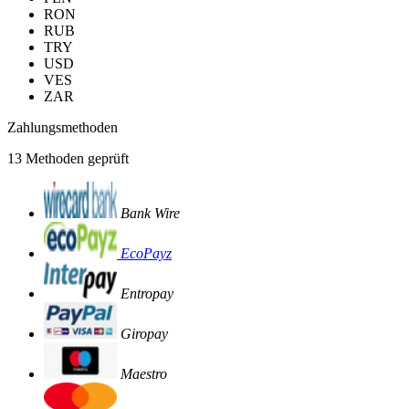
RON
RUB
TRY
USD
VES
ZAR
Zahlungsmethoden
13 Methoden geprüft
Bank Wire
EcoPayz
Entropay
Giropay
Maestro