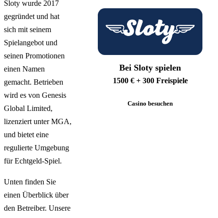
Sloty wurde 2017
gegründet und hat
sich mit seinem
Spielangebot und
seinen Promotionen
Bei Sloty spielen
einen Namen
1500 € + 300 Freispiele
gemacht. Betrieben
wird es von Genesis
Casino besuchen
Global Limited,
lizenziert unter MGA,
und bietet eine
regulierte Umgebung
für Echtgeld-Spiel.
Unten finden Sie
einen Überblick über
den Betreiber. Unsere