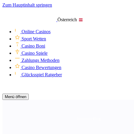
Zum Hauptinhalt springen
Österreich
Online Casinos
Sport Wetten
Casino Boni
Casino Spiele
Zahlungs Methoden
Casino Bewertungen
Glücksspiel Ratgeber
Suchen
Menü öffnen
Startseite
/
Blog