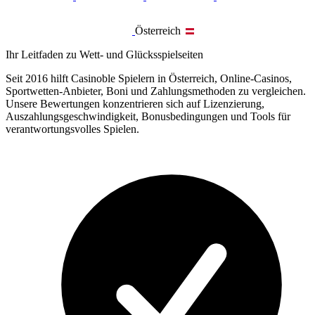
Österreich
Ihr Leitfaden zu Wett- und Glücksspielseiten
Seit 2016 hilft Casinoble Spielern in Österreich, Online-Casinos,
Sportwetten-Anbieter, Boni und Zahlungsmethoden zu vergleichen.
Unsere Bewertungen konzentrieren sich auf Lizenzierung,
Auszahlungsgeschwindigkeit, Bonusbedingungen und Tools für
verantwortungsvolles Spielen.