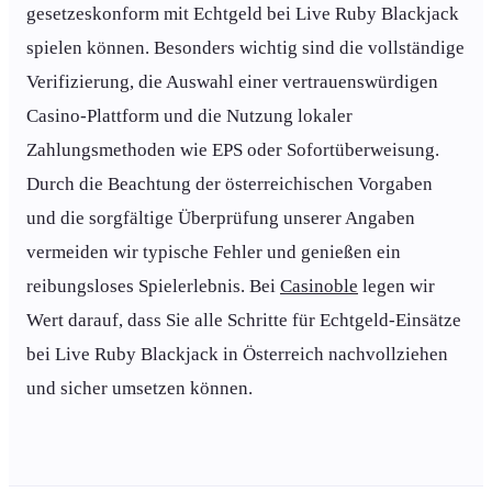
gesetzeskonform mit Echtgeld bei Live Ruby Blackjack
spielen können. Besonders wichtig sind die vollständige
Verifizierung, die Auswahl einer vertrauenswürdigen
Casino-Plattform und die Nutzung lokaler
Zahlungsmethoden wie EPS oder Sofortüberweisung.
Durch die Beachtung der österreichischen Vorgaben
und die sorgfältige Überprüfung unserer Angaben
vermeiden wir typische Fehler und genießen ein
reibungsloses Spielerlebnis. Bei
Casinoble
legen wir
Wert darauf, dass Sie alle Schritte für Echtgeld-Einsätze
bei Live Ruby Blackjack in Österreich nachvollziehen
und sicher umsetzen können.