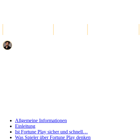
4.7
★★★★★
/5
MINDESTEINZAHLUNG
AUSZAHLUNG
UMSATZBEDINGUNGEN
€20
0-24 Stunden
40x
Rezensiert von
Lukas Mollberg
· Redaktionsleiter · Österreich ·
Aktualisiert July 20
WILLKOMMENSBONUS
5000 € + 300 Freispiele
Allgemeine Informationen
Einleitung
Ist Fortune Play sicher und schnell…
Was Spieler über Fortune Play denken