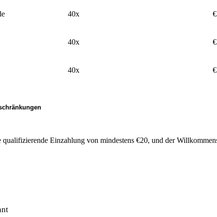
le
40x
€
40x
€
40x
€
schränkungen
eine qualifizierende Einzahlung von mindestens €20, und der Willkomm
hnt