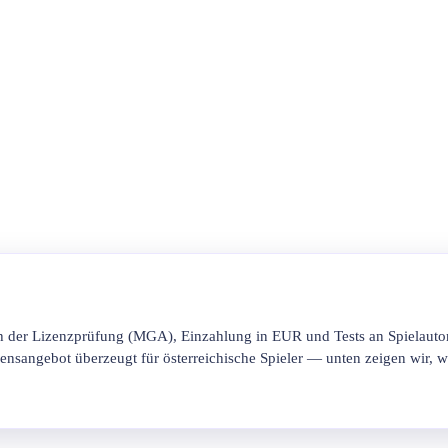
der Lizenzprüfung (MGA), Einzahlung in EUR und Tests an Spielautom
sangebot überzeugt für österreichische Spieler — unten zeigen wir, wo