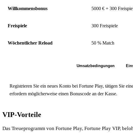
Willkommensbonus
5000 € + 300 Freispie
Freispiele
300 Freispiele
Wöchentlicher Reload
50 % Match
So sichern Sie sich den Bonus
Umsatzbedingungen
Ein
Registrieren Sie ein neues Konto bei Fortune Play, tätigen Sie 
erfordern möglicherweise einen Bonuscode an der Kasse.
VIP-Vorteile
Das Treueprogramm von Fortune Play, Fortune Play VIP, belo