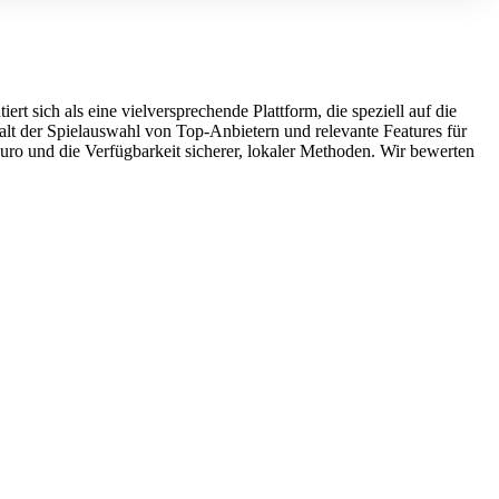
t sich als eine vielversprechende Plattform, die speziell auf die
lfalt der Spielauswahl von Top-Anbietern und relevante Features für
uro und die Verfügbarkeit sicherer, lokaler Methoden. Wir bewerten