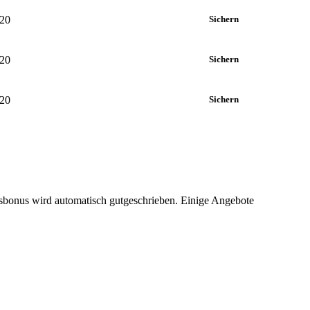
20
Sichern
20
Sichern
20
Sichern
ensbonus wird automatisch gutgeschrieben. Einige Angebote