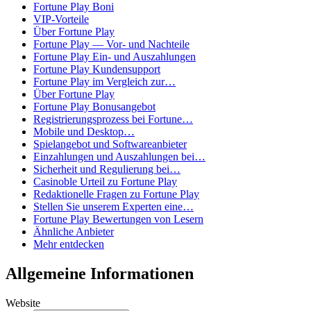
Fortune Play Boni
VIP-Vorteile
Über Fortune Play
Fortune Play — Vor- und Nachteile
Fortune Play Ein- und Auszahlungen
Fortune Play Kundensupport
Fortune Play im Vergleich zur…
Über Fortune Play
Fortune Play Bonusangebot
Registrierungsprozess bei Fortune…
Mobile und Desktop…
Spielangebot und Softwareanbieter
Einzahlungen und Auszahlungen bei…
Sicherheit und Regulierung bei…
Casinoble Urteil zu Fortune Play
Redaktionelle Fragen zu Fortune Play
Stellen Sie unserem Experten eine…
Fortune Play Bewertungen von Lesern
Ähnliche Anbieter
Mehr entdecken
Allgemeine Informationen
Website