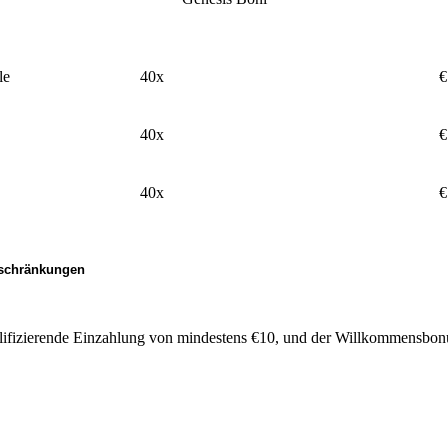
UMSATZBEDINGUNGEN
M
le
40x
€
40x
€
40x
€
schränkungen
qualifizierende Einzahlung von mindestens €10, und der Willkommensbon