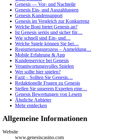
Genesis — Vor- und Nachteile
Genesis Ein- und Auszahlungen
Genesis Kundensupport
Genesis im Vergleich zur Konkurrenz
Welche Boni bietet Genesis an?
Ist Genesis seriös und sicher für…
Wie schnell sind Ein- und…
Welche Spiele können Sie bei…
Registrierungsprozess – Anmeldung…
Mobile Erfahrung & App
Kundenservice bei Genesis
Verantwortungsvolles Spielen
Wer sollte hier spielen?
Fazit – Sollten Sie Genesis…
Redaktionelle Fragen zu Genesis
Stellen Sie unserem Experten eine…
Genesis Bewertungen von Lesern
Ähnliche Anbieter
Mehr entdecken
Allgemeine Informationen
Website
www.genesiscasino.com