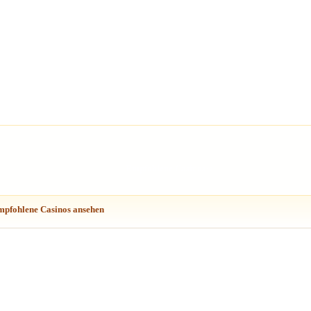
GEGR.
2018
26
Empfohlene Casinos
pfohlene Casinos ansehen