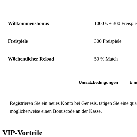
ANGEBOT
DETAILS
Willkommensbonus
1000 € + 300 Freispie
Freispiele
300 Freispiele
Wöchentlicher Reload
50 % Match
So sichern Sie sich den Bonus
Umsatzbedingungen
Ein
Registrieren Sie ein neues Konto bei Genesis, tätigen Sie eine 
möglicherweise einen Bonuscode an der Kasse.
VIP-Vorteile