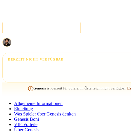
4.5
★★★★★
/5
MINDESTEINZAHLUNG
AUSZAHLUNG
UMSATZBEDINGUNGEN
€10
72 Stunden
40x
Rezensiert von
Lukas Mollberg
· Redaktionsleiter · Österreich ·
Aktualisiert July 20
DERZEIT NICHT VERFÜGBAR
Genesis
ist derzeit für Spieler in Österreich nicht verfügbar.
Em
Allgemeine Informationen
Einleitung
Was Spieler über Genesis denken
Genesis Boni
VIP-Vorteile
Über Genesis