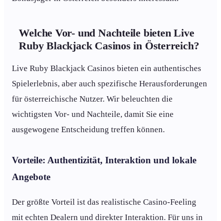
Welche Vor- und Nachteile bieten Live
Ruby Blackjack Casinos in Österreich?
Live Ruby Blackjack Casinos bieten ein authentisches
Spielerlebnis, aber auch spezifische Herausforderungen
für österreichische Nutzer. Wir beleuchten die
wichtigsten Vor- und Nachteile, damit Sie eine
ausgewogene Entscheidung treffen können.
Vorteile: Authentizität, Interaktion und lokale
Angebote
Der größte Vorteil ist das realistische Casino-Feeling
mit echten Dealern und direkter Interaktion. Für uns in