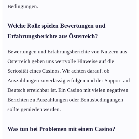
Bedingungen.
Welche Rolle spielen Bewertungen und
Erfahrungsberichte aus Österreich?
Bewertungen und Erfahrungsberichte von Nutzern aus
Österreich geben uns wertvolle Hinweise auf die
Seriosität eines Casinos. Wir achten darauf, ob
Auszahlungen zuverlässig erfolgen und der Support auf
Deutsch erreichbar ist. Ein Casino mit vielen negativen
Berichten zu Auszahlungen oder Bonusbedingungen
sollte gemieden werden.
Was tun bei Problemen mit einem Casino?