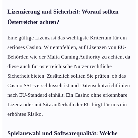
Lizenzierung und Sicherheit: Worauf sollten
Österreicher achten?
Eine gültige Lizenz ist das wichtigste Kriterium für ein
seriöses Casino. Wir empfehlen, auf Lizenzen von EU-
Behörden wie der Malta Gaming Authority zu achten, da
diese auch für österreichische Nutzer rechtliche
Sicherheit bieten. Zusätzlich sollten Sie prüfen, ob das
Casino SSL-verschlüsselt ist und Datenschutzrichtlinien
nach EU-Standard einhält. Ein Casino ohne erkennbare
Lizenz oder mit Sitz außerhalb der EU birgt für uns ein
erhöhtes Risiko.
Spielauswahl und Softwarequalität: Welche