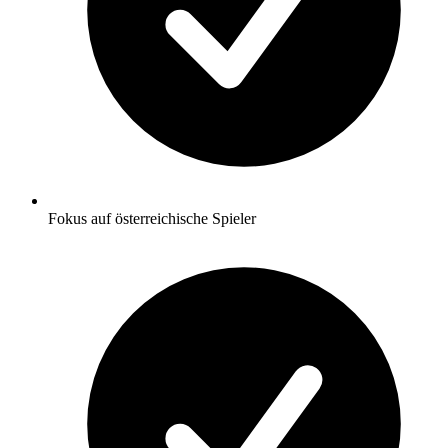
Fokus auf österreichische Spieler