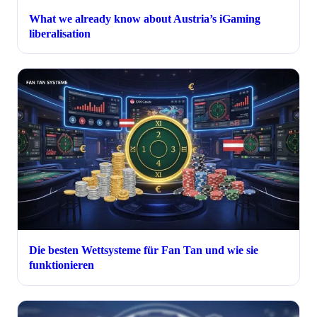
What we already know about Austria’s iGaming
liberalisation
Die besten Wettsysteme für Fan Tan und wie sie
funktionieren