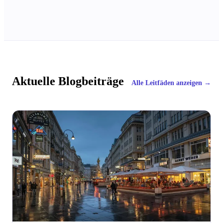
Aktuelle Blogbeiträge
Alle Leitfäden anzeigen →