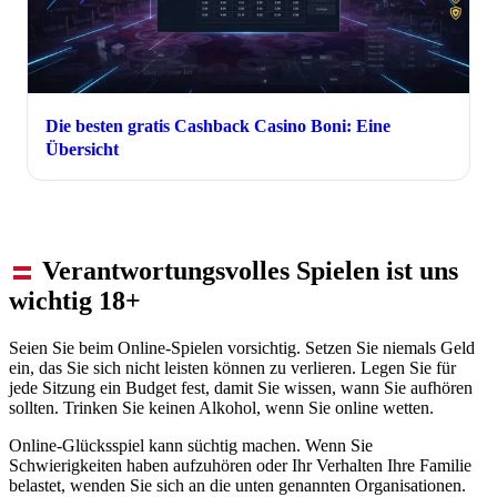
Die besten gratis Cashback Casino Boni: Eine
Übersicht
Verantwortungsvolles Spielen ist uns
wichtig
18+
Seien Sie beim Online-Spielen vorsichtig. Setzen Sie niemals Geld
ein, das Sie sich nicht leisten können zu verlieren. Legen Sie für
jede Sitzung ein Budget fest, damit Sie wissen, wann Sie aufhören
sollten. Trinken Sie keinen Alkohol, wenn Sie online wetten.
Online-Glücksspiel kann süchtig machen. Wenn Sie
Schwierigkeiten haben aufzuhören oder Ihr Verhalten Ihre Familie
belastet, wenden Sie sich an die unten genannten Organisationen.