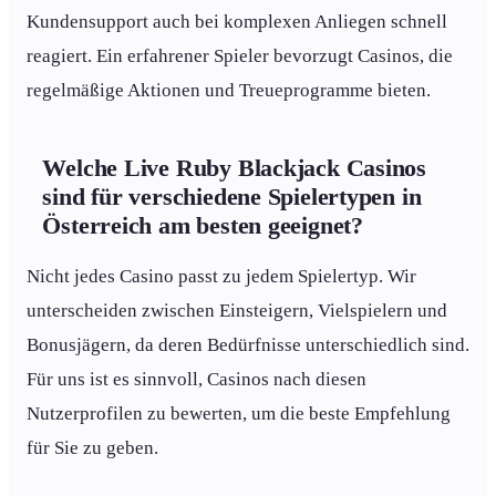
Kundensupport auch bei komplexen Anliegen schnell
reagiert. Ein erfahrener Spieler bevorzugt Casinos, die
regelmäßige Aktionen und Treueprogramme bieten.
Welche Live Ruby Blackjack Casinos
sind für verschiedene Spielertypen in
Österreich am besten geeignet?
Nicht jedes Casino passt zu jedem Spielertyp. Wir
unterscheiden zwischen Einsteigern, Vielspielern und
Bonusjägern, da deren Bedürfnisse unterschiedlich sind.
Für uns ist es sinnvoll, Casinos nach diesen
Nutzerprofilen zu bewerten, um die beste Empfehlung
für Sie zu geben.