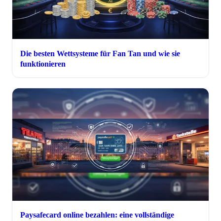
Die besten Wettsysteme für Fan Tan und wie sie
funktionieren
Paysafecard online bezahlen: eine vollständige