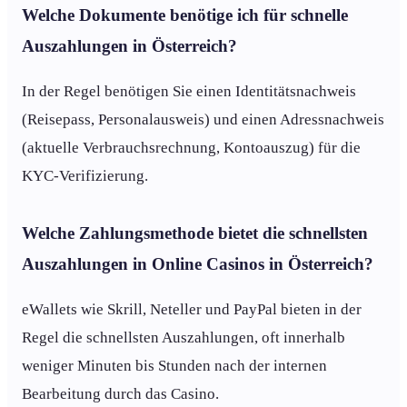
Welche Dokumente benötige ich für schnelle
Auszahlungen in Österreich?
In der Regel benötigen Sie einen Identitätsnachweis
(Reisepass, Personalausweis) und einen Adressnachweis
(aktuelle Verbrauchsrechnung, Kontoauszug) für die
KYC-Verifizierung.
Welche Zahlungsmethode bietet die schnellsten
Auszahlungen in Online Casinos in Österreich?
eWallets wie Skrill, Neteller und PayPal bieten in der
Regel die schnellsten Auszahlungen, oft innerhalb
weniger Minuten bis Stunden nach der internen
Bearbeitung durch das Casino.