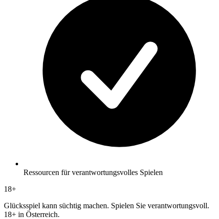
Ressourcen für verantwortungsvolles Spielen
18+
Glücksspiel kann süchtig machen. Spielen Sie verantwortungsvoll.
18+ in Österreich.