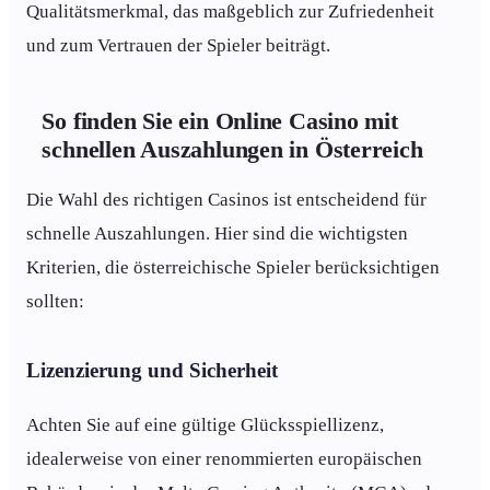
Qualitätsmerkmal, das maßgeblich zur Zufriedenheit
und zum Vertrauen der Spieler beiträgt.
So finden Sie ein Online Casino mit
schnellen Auszahlungen in Österreich
Die Wahl des richtigen Casinos ist entscheidend für
schnelle Auszahlungen. Hier sind die wichtigsten
Kriterien, die österreichische Spieler berücksichtigen
sollten:
Lizenzierung und Sicherheit
Achten Sie auf eine gültige Glücksspiellizenz,
idealerweise von einer renommierten europäischen