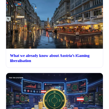
What we already know about Austria’s iGaming
liberalisation