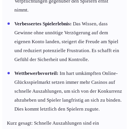
Verpflichtungen gegenüber den Spielern ernst
nimmt.
Verbessertes Spielerlebnis:
Das Wissen, dass
Gewinne ohne unnötige Verzögerung auf dem
eigenen Konto landen, steigert die Freude am Spiel
und reduziert potenzielle Frustration. Es schafft ein
Gefühl der Sicherheit und Kontrolle.
Wettbewerbsvorteil:
Im hart umkämpften Online-
Glücksspielmarkt setzen immer mehr Casinos auf
schnelle Auszahlungen, um sich von der Konkurrenz
abzuheben und Spieler langfristig an sich zu binden.
Dies kommt letztlich den Spielern zugute.
Kurz gesagt: Schnelle Auszahlungen sind ein