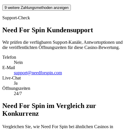
9 weitere Zahlungsmethoden anzeigen
Support-Check
Need For Spin Kundensupport
Wir prüfen die verfügbaren Support-Kanäle, Antwortoptionen und
die veröffentlichten Öffnungszeiten für diese Casino-Bewertung.
Telefon
Nein
E-Mail
support@needforspin.com
Live-Chat
Ja
Öffnungszeiten
24/7
Need For Spin im Vergleich zur
Konkurrenz
Vergleichen Sie, wie Need For Spin bei ähnlichen Casinos in