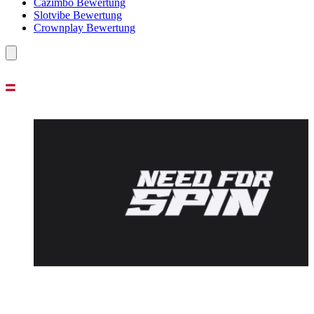
Cazimbo Bewertung
Slotvibe Bewertung
Crownplay Bewertung
Startseite
/
Online-Casinos
/
Need For Spin
Österreich · Casino-Bewertung
Need For Spin Bewertung