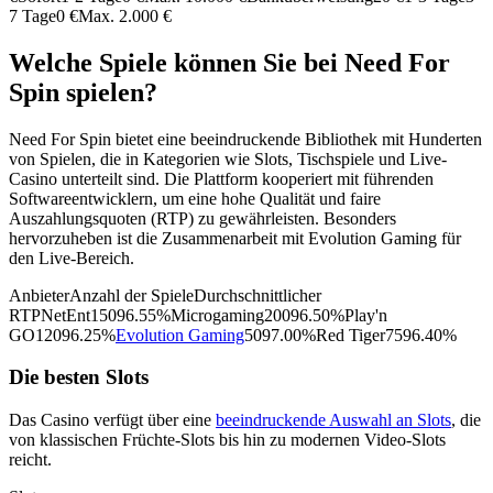
7 Tage0 €Max. 2.000 €
Welche Spiele können Sie bei Need For
Spin spielen?
Need For Spin bietet eine beeindruckende Bibliothek mit Hunderten
von Spielen, die in Kategorien wie Slots, Tischspiele und Live-
Casino unterteilt sind. Die Plattform kooperiert mit führenden
Softwareentwicklern, um eine hohe Qualität und faire
Auszahlungsquoten (RTP) zu gewährleisten. Besonders
hervorzuheben ist die Zusammenarbeit mit Evolution Gaming für
den Live-Bereich.
AnbieterAnzahl der SpieleDurchschnittlicher
RTPNetEnt15096.55%Microgaming20096.50%Play'n
GO12096.25%
Evolution Gaming
5097.00%Red Tiger7596.40%
Die besten Slots
Das Casino verfügt über eine
beeindruckende Auswahl an Slots
, die
von klassischen Früchte-Slots bis hin zu modernen Video-Slots
reicht.