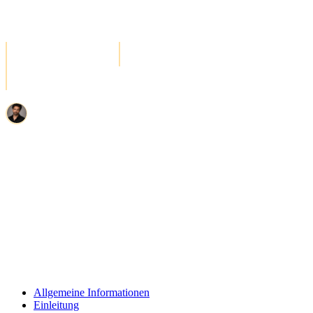
4.7
★★★★★
/5
MINDESTEINZAHLUNG
AUSZAHLUNG
€20
24–72 Stunden
UMSATZBEDINGUNGEN
45x
Rezensiert von
Lukas Mollberg
· Redaktionsleiter · Österreich ·
Aktualisiert July 2026
WILLKOMMENSBONUS
300% bis zu €1000 + 300 Freispiele
Casino besuchen
18+ · Nur für Neukunden ·
Es gelten AGB
Allgemeine Informationen
Einleitung