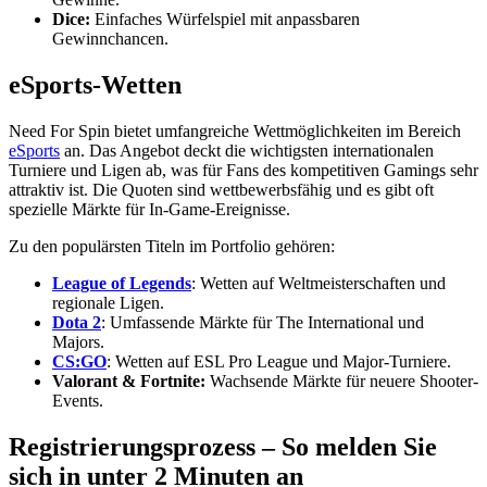
Dice:
Einfaches Würfelspiel mit anpassbaren
Gewinnchancen.
eSports-Wetten
Need For Spin bietet umfangreiche Wettmöglichkeiten im Bereich
eSports
an. Das Angebot deckt die wichtigsten internationalen
Turniere und Ligen ab, was für Fans des kompetitiven Gamings sehr
attraktiv ist. Die Quoten sind wettbewerbsfähig und es gibt oft
spezielle Märkte für In-Game-Ereignisse.
Zu den populärsten Titeln im Portfolio gehören:
League of Legends
: Wetten auf Weltmeisterschaften und
regionale Ligen.
Dota 2
: Umfassende Märkte für The International und
Majors.
CS:GO
: Wetten auf ESL Pro League und Major-Turniere.
Valorant & Fortnite:
Wachsende Märkte für neuere Shooter-
Events.
Registrierungsprozess – So melden Sie
sich in unter 2 Minuten an