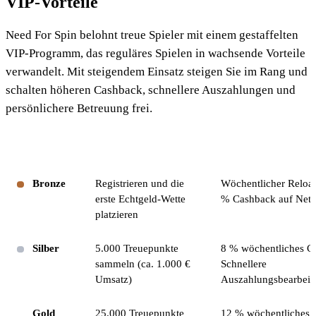
VIP-Vorteile
Need For Spin belohnt treue Spieler mit einem gestaffelten
VIP-Programm, das reguläres Spielen in wachsende Vorteile
verwandelt. Mit steigendem Einsatz steigen Sie im Rang und
schalten höheren Cashback, schnellere Auszahlungen und
persönlichere Betreuung frei.
STUFE
VORAUSSETZUNG
WICHTIGSTE VORT
Bronze
Registrieren und die
Wöchentlicher Reloa
erste Echtgeld-Wette
% Cashback auf Netto
platzieren
Silber
5.000 Treuepunkte
8 % wöchentliches C
sammeln (ca. 1.000 €
Schnellere
Umsatz)
Auszahlungsbearbeit
Gold
25.000 Treuepunkte
12 % wöchentliches 