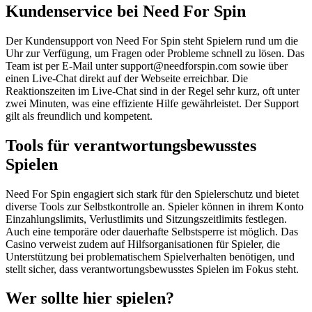
Kundenservice bei Need For Spin
Der Kundensupport von Need For Spin steht Spielern rund um die
Uhr zur Verfügung, um Fragen oder Probleme schnell zu lösen. Das
Team ist per E-Mail unter support@needforspin.com sowie über
einen Live-Chat direkt auf der Webseite erreichbar. Die
Reaktionszeiten im Live-Chat sind in der Regel sehr kurz, oft unter
zwei Minuten, was eine effiziente Hilfe gewährleistet. Der Support
gilt als freundlich und kompetent.
Tools für verantwortungsbewusstes
Spielen
Need For Spin engagiert sich stark für den Spielerschutz und bietet
diverse Tools zur Selbstkontrolle an. Spieler können in ihrem Konto
Einzahlungslimits, Verlustlimits und Sitzungszeitlimits festlegen.
Auch eine temporäre oder dauerhafte Selbstsperre ist möglich. Das
Casino verweist zudem auf Hilfsorganisationen für Spieler, die
Unterstützung bei problematischem Spielverhalten benötigen, und
stellt sicher, dass verantwortungsbewusstes Spielen im Fokus steht.
Wer sollte hier spielen?