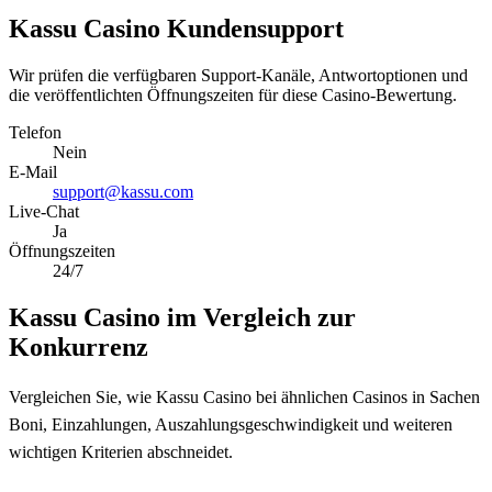
Kassu Casino Kundensupport
Wir prüfen die verfügbaren Support-Kanäle, Antwortoptionen und
die veröffentlichten Öffnungszeiten für diese Casino-Bewertung.
Telefon
Nein
E-Mail
support@kassu.com
Live-Chat
Ja
Öffnungszeiten
24/7
Kassu Casino im Vergleich zur
Konkurrenz
Vergleichen Sie, wie Kassu Casino bei ähnlichen Casinos in Sachen
Boni, Einzahlungen, Auszahlungsgeschwindigkeit und weiteren
wichtigen Kriterien abschneidet.