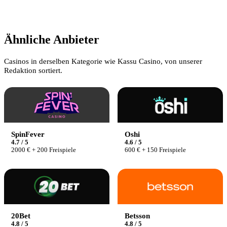
Ähnliche Anbieter
Casinos in derselben Kategorie wie Kassu Casino, von unserer
Redaktion sortiert.
SpinFever
Oshi
4.7 / 5
4.6 / 5
2000 € + 200 Freispiele
600 € + 150 Freispiele
20Bet
Betsson
4.8 / 5
4.8 / 5