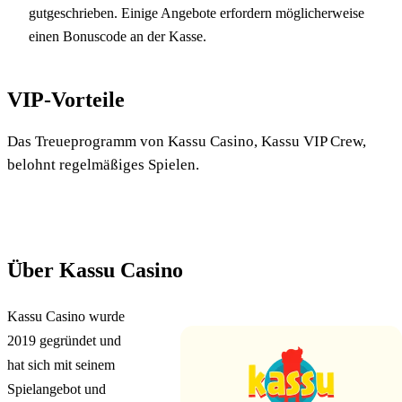
gutgeschrieben. Einige Angebote erfordern möglicherweise
einen Bonuscode an der Kasse.
VIP-Vorteile
Das Treueprogramm von Kassu Casino, Kassu VIP Crew,
belohnt regelmäßiges Spielen.
Über Kassu Casino
Kassu Casino wurde
2019 gegründet und
hat sich mit seinem
Spielangebot und