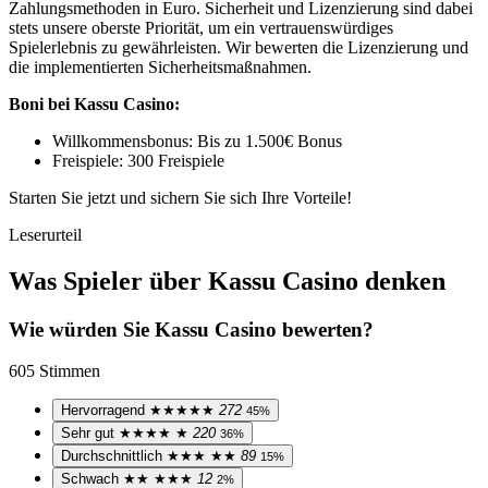
Zahlungsmethoden in Euro. Sicherheit und Lizenzierung sind dabei
stets unsere oberste Priorität, um ein vertrauenswürdiges
Spielerlebnis zu gewährleisten. Wir bewerten die Lizenzierung und
die implementierten Sicherheitsmaßnahmen.
Boni bei Kassu Casino:
Willkommensbonus: Bis zu 1.500€ Bonus
Freispiele: 300 Freispiele
Starten Sie jetzt und sichern Sie sich Ihre Vorteile!
Leserurteil
Was Spieler über Kassu Casino denken
Wie würden Sie Kassu Casino bewerten?
605 Stimmen
Hervorragend
★★★★★
272
45%
Sehr gut
★★★★
★
220
36%
Durchschnittlich
★★★
★★
89
15%
Schwach
★★
★★★
12
2%