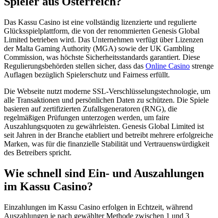
Spieler aus Österreich?
Das Kassu Casino ist eine vollständig lizenzierte und regulierte
Glücksspielplattform, die von der renommierten Genesis Global
Limited betrieben wird. Das Unternehmen verfügt über Lizenzen
der Malta Gaming Authority (MGA) sowie der UK Gambling
Commission, was höchste Sicherheitsstandards garantiert. Diese
Regulierungsbehörden stellen sicher, dass das
Online Casino
strenge
Auflagen bezüglich Spielerschutz und Fairness erfüllt.
Die Webseite nutzt moderne SSL-Verschlüsselungstechnologie, um
alle Transaktionen und persönlichen Daten zu schützen. Die Spiele
basieren auf zertifizierten Zufallsgeneratoren (RNG), die
regelmäßigen Prüfungen unterzogen werden, um faire
Auszahlungsquoten zu gewährleisten. Genesis Global Limited ist
seit Jahren in der Branche etabliert und betreibt mehrere erfolgreiche
Marken, was für die finanzielle Stabilität und Vertrauenswürdigkeit
des Betreibers spricht.
Wie schnell sind Ein- und Auszahlungen
im Kassu Casino?
Einzahlungen im Kassu Casino erfolgen in Echtzeit, während
Auszahlungen je nach gewählter Methode zwischen 1 und 3