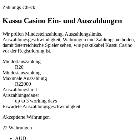
Zahlungs-Check
Kassu Casino Ein- und Auszahlungen
Wir prüfen Mindesteinzahlung, Auszahlungslimits,
Auszahlungsgeschwindigkeit, Währungen und Zahlungsmethoden,
damit österreichische Spieler sehen, wie praktikabel Kassu Casino
vor der Registrierung ist.
Mindestauszahlung
R20
Mindestauszahlung
Maximale Auszahlung
R22000
Auszahlungslimit
Auszahlungsdauer
up to 3 working days
Erwartete Auszahlungsgeschwindigkeit
Akzeptierte Währungen
22 Währungen
AUD