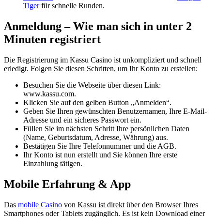
Tiger
für schnelle Runden.
Anmeldung – Wie man sich in unter 2
Minuten registriert
Die Registrierung im Kassu Casino ist unkompliziert und schnell
erledigt. Folgen Sie diesen Schritten, um Ihr Konto zu erstellen:
Besuchen Sie die Webseite über diesen Link:
www.kassu.com.
Klicken Sie auf den gelben Button „Anmelden“.
Geben Sie Ihren gewünschten Benutzernamen, Ihre E-Mail-
Adresse und ein sicheres Passwort ein.
Füllen Sie im nächsten Schritt Ihre persönlichen Daten
(Name, Geburtsdatum, Adresse, Währung) aus.
Bestätigen Sie Ihre Telefonnummer und die AGB.
Ihr Konto ist nun erstellt und Sie können Ihre erste
Einzahlung tätigen.
Mobile Erfahrung & App
Das
mobile Casino
von Kassu ist direkt über den Browser Ihres
Smartphones oder Tablets zugänglich. Es ist kein Download einer