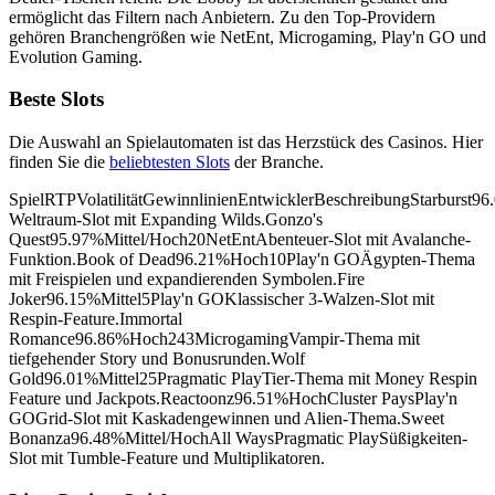
ermöglicht das Filtern nach Anbietern. Zu den Top-Providern
gehören Branchengrößen wie NetEnt, Microgaming, Play'n GO und
Evolution Gaming.
Beste Slots
Die Auswahl an Spielautomaten ist das Herzstück des Casinos. Hier
finden Sie die
beliebtesten Slots
der Branche.
SpielRTPVolatilitätGewinnlinienEntwicklerBeschreibungStarburst9
Weltraum-Slot mit Expanding Wilds.Gonzo's
Quest95.97%Mittel/Hoch20NetEntAbenteuer-Slot mit Avalanche-
Funktion.Book of Dead96.21%Hoch10Play'n GOÄgypten-Thema
mit Freispielen und expandierenden Symbolen.Fire
Joker96.15%Mittel5Play'n GOKlassischer 3-Walzen-Slot mit
Respin-Feature.Immortal
Romance96.86%Hoch243MicrogamingVampir-Thema mit
tiefgehender Story und Bonusrunden.Wolf
Gold96.01%Mittel25Pragmatic PlayTier-Thema mit Money Respin
Feature und Jackpots.Reactoonz96.51%HochCluster PaysPlay'n
GOGrid-Slot mit Kaskadengewinnen und Alien-Thema.Sweet
Bonanza96.48%Mittel/HochAll WaysPragmatic PlaySüßigkeiten-
Slot mit Tumble-Feature und Multiplikatoren.