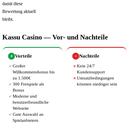
damit diese
Bewertung aktuell
bleibt.
Kassu Casino — Vor- und Nachteile
Vorteile
Nachteile
＋
－
Großer
Kein 24/7
Willkommensbonus bis
Kundensupport
zu 1.500€
Umsatzbedingungen
300 Freispiele als
könnten niedriger sein
Bonus
Moderne und
benutzerfreundliche
Webseite
Gute Auswahl an
Spielanbietern