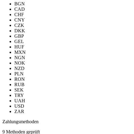
BGN
CAD
CHF
CNY
CZK
DKK
GBP
GEL
HUF
MXN
NGN
NOK
NZD
PLN
RON
RUB
SEK
TRY
UAH
USD
ZAR
Zahlungsmethoden
9 Methoden geprüft