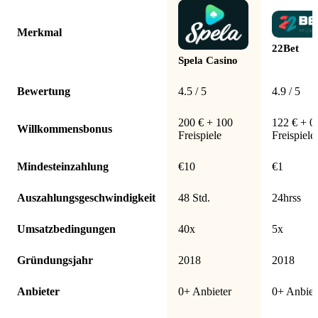
Merkmal
22Bet
Spela Casino
Bewertung
4.5 / 5
4.9 / 5
200 € + 100
122 € + 0
Willkommensbonus
Freispiele
Freispiele
Mindesteinzahlung
€10
€1
Auszahlungsgeschwindigkeit
48 Std.
24hrss
Umsatzbedingungen
40x
5x
Gründungsjahr
2018
2018
Anbieter
0+ Anbieter
0+ Anbiet