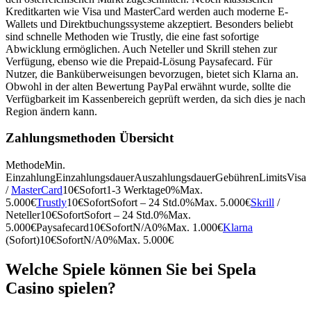
Kreditkarten wie Visa und MasterCard werden auch moderne E-
Wallets und Direktbuchungssysteme akzeptiert. Besonders beliebt
sind schnelle Methoden wie Trustly, die eine fast sofortige
Abwicklung ermöglichen. Auch Neteller und Skrill stehen zur
Verfügung, ebenso wie die Prepaid-Lösung Paysafecard. Für
Nutzer, die Banküberweisungen bevorzugen, bietet sich Klarna an.
Obwohl in der alten Bewertung PayPal erwähnt wurde, sollte die
Verfügbarkeit im Kassenbereich geprüft werden, da sich dies je nach
Region ändern kann.
Zahlungsmethoden Übersicht
MethodeMin.
EinzahlungEinzahlungsdauerAuszahlungsdauerGebührenLimitsVisa
/
MasterCard
10€Sofort1-3 Werktage0%Max.
5.000€
Trustly
10€SofortSofort – 24 Std.0%Max. 5.000€
Skrill
/
Neteller10€SofortSofort – 24 Std.0%Max.
5.000€Paysafecard10€SofortN/A0%Max. 1.000€
Klarna
(Sofort)10€SofortN/A0%Max. 5.000€
Welche Spiele können Sie bei Spela
Casino spielen?