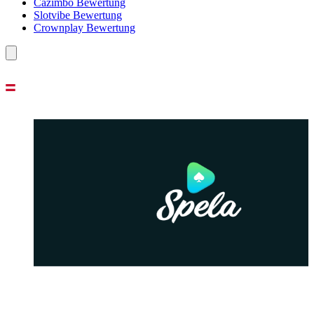
Cazimbo Bewertung
Slotvibe Bewertung
Crownplay Bewertung
Startseite
/
Online-Casinos
/
Spela Casino
Österreich · Casino-Bewertung
Spela Casino Bewertung