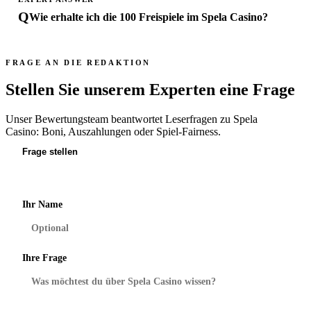
Q
Wie erhalte ich die 100 Freispiele im Spela Casino?
FRAGE AN DIE REDAKTION
Stellen Sie unserem Experten eine Frage
Unser Bewertungsteam beantwortet Leserfragen zu Spela
Casino: Boni, Auszahlungen oder Spiel-Fairness.
Frage stellen
Ihr Name
Ihre Frage