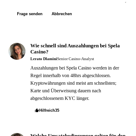
Frage senden
Abbrechen
Wie schnell sind Auszahlungen bei Spela
Casino?
Lerato Dlamini
Senior Casino-Analyst
Auszahlungen bei Spela Casino werden in der
Regel innerhalb von 48hrs abgeschlossen.
Kryptowährungen sind meist am schnellsten;
Karte und Überweisung dauern nach
abgeschlossenem KYC länger.
Hilfreich
35
Welche Umsatzbedingungen gelten für den