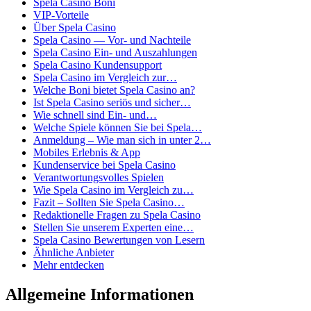
Spela Casino Boni
VIP-Vorteile
Über Spela Casino
Spela Casino — Vor- und Nachteile
Spela Casino Ein- und Auszahlungen
Spela Casino Kundensupport
Spela Casino im Vergleich zur…
Welche Boni bietet Spela Casino an?
Ist Spela Casino seriös und sicher…
Wie schnell sind Ein- und…
Welche Spiele können Sie bei Spela…
Anmeldung – Wie man sich in unter 2…
Mobiles Erlebnis & App
Kundenservice bei Spela Casino
Verantwortungsvolles Spielen
Wie Spela Casino im Vergleich zu…
Fazit – Sollten Sie Spela Casino…
Redaktionelle Fragen zu Spela Casino
Stellen Sie unserem Experten eine…
Spela Casino Bewertungen von Lesern
Ähnliche Anbieter
Mehr entdecken
Allgemeine Informationen