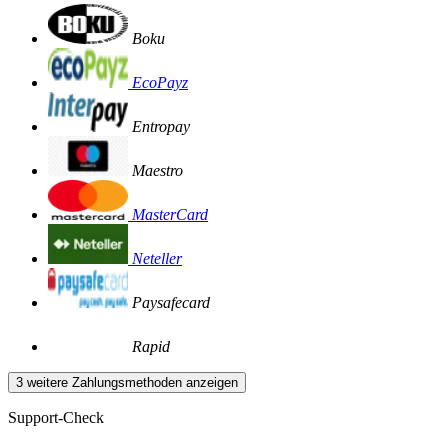
Boku
EcoPayz
Entropay
Maestro
MasterCard
Neteller
Paysafecard
Rapid
3 weitere Zahlungsmethoden anzeigen
Support-Check