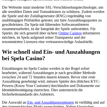
Die Webseite nutzt moderne SSL-Verschlüsselungstechnologie, um
alle sensiblen Daten und Transaktionen zu schützen. Zudem werden
die Spiele und der Zufallsgenerator (RNG) regelmäßig von
unabhängigen Prüfstellen getestet, um faire Auszahlungsquoten zu
gewährleisten. Da Spela mit führenden Softwareanbietern
zusammenarbeitet, ist die Integrität der Spiele unbestritten. Für
Spieler, die sich generell über sichere
Online Casinos
informieren
möchten, ist Spela aufgrund seiner Transparenz und der
renommierten Lizenzen eine vertrauenswürdige Anlaufstelle.
Wie schnell sind Ein- und Auszahlungen
bei Spela Casino?
Einzahlungen im Spela Casino werden in der Regel sofort
bearbeitet, während Auszahlungen je nach gewählter Methode
zwischen 24 und 72 Stunden dauern können. Bevor eine erste
Auszahlung genehmigt wird, müssen Spieler den üblichen KYC-
Prozess (Know Your Customer) durchlaufen und Dokumente zur
Identitätsbestätigung einreichen. Dies unterstreicht die
Sicherheitsstandards des Anbieters.
Die Auswahl an
Ein- und Auszahlungsoptionen
ist vielfältig und auf
den österreichischen Markt zugeschnitten. Neben klassischen