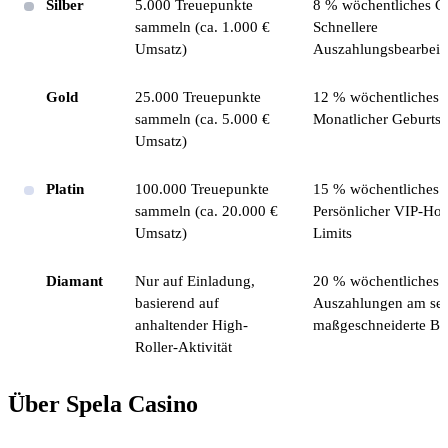
Silber
5.000 Treuepunkte
8 % wöchentliches C
sammeln (ca. 1.000 €
Schnellere
Umsatz)
Auszahlungsbearbeit
Gold
25.000 Treuepunkte
12 % wöchentliches 
sammeln (ca. 5.000 €
Monatlicher Geburts
Umsatz)
Platin
100.000 Treuepunkte
15 % wöchentliches 
sammeln (ca. 20.000 €
Persönlicher VIP-Hos
Umsatz)
Limits
Diamant
Nur auf Einladung,
20 % wöchentliches 
basierend auf
Auszahlungen am se
anhaltender High-
maßgeschneiderte B
Roller-Aktivität
Über Spela Casino