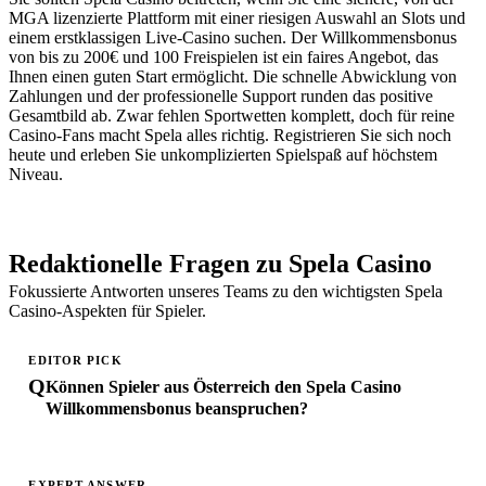
MGA lizenzierte Plattform mit einer riesigen Auswahl an Slots und
einem erstklassigen Live-Casino suchen. Der Willkommensbonus
von bis zu 200€ und 100 Freispielen ist ein faires Angebot, das
Ihnen einen guten Start ermöglicht. Die schnelle Abwicklung von
Zahlungen und der professionelle Support runden das positive
Gesamtbild ab. Zwar fehlen Sportwetten komplett, doch für reine
Casino-Fans macht Spela alles richtig. Registrieren Sie sich noch
heute und erleben Sie unkomplizierten Spielspaß auf höchstem
Niveau.
BEWERTUNGSREDAKTION
Redaktionelle Fragen zu Spela Casino
Fokussierte Antworten unseres Teams zu den wichtigsten Spela
Casino-Aspekten für Spieler.
EDITOR PICK
Q
Können Spieler aus Österreich den Spela Casino
Willkommensbonus beanspruchen?
EXPERT ANSWER