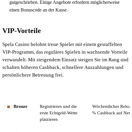
gutgeschrieben. Einige Angebote erfordern möglicherweise
einen Bonuscode an der Kasse.
VIP-Vorteile
Spela Casino belohnt treue Spieler mit einem gestaffelten
VIP-Programm, das reguläres Spielen in wachsende Vorteile
verwandelt. Mit steigendem Einsatz steigen Sie im Rang und
schalten höheren Cashback, schnellere Auszahlungen und
persönlichere Betreuung frei.
STUFE
VORAUSSETZUNG
WICHTIGSTE VORT
Bronze
Registrieren und die
Wöchentlicher Reloa
erste Echtgeld-Wette
% Cashback auf Netto
platzieren