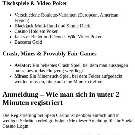
Tischspiele & Video Poker
Verschiedene Roulette-Varianten (European, American,
French)
Blackjack Multi-Hand und Single Deck
Casino Hold'em Poker
Jacks or Better und Deuces Wild Video Poker
Baccarat Gold
Crash, Mines & Provably Fair Games
Aviator:
Ein beliebtes Crash-Spiel, bei dem man aussteigen
muss, bevor das Flugzeug wegfliegt.
Mines:
Ein Minensuch-Spiel, bei dem Felder aufgedeckt
werden müssen, ohne auf eine Mine zu treffen.
Anmeldung – Wie man sich in unter 2
Minuten registriert
Die Registrierung bei Spela Casino ist denkbar einfach und in
wenigen Schritten erledigt. Folgen Sie dieser Anleitung für Ihr Spela
Casino Login: