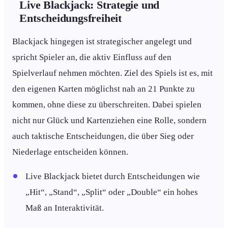
Live Blackjack: Strategie und
Entscheidungsfreiheit
Blackjack hingegen ist strategischer angelegt und
spricht Spieler an, die aktiv Einfluss auf den
Spielverlauf nehmen möchten. Ziel des Spiels ist es, mit
den eigenen Karten möglichst nah an 21 Punkte zu
kommen, ohne diese zu überschreiten. Dabei spielen
nicht nur Glück und Kartenziehen eine Rolle, sondern
auch taktische Entscheidungen, die über Sieg oder
Niederlage entscheiden können.
Live Blackjack bietet durch Entscheidungen wie
„Hit“, „Stand“, „Split“ oder „Double“ ein hohes
Maß an Interaktivität.