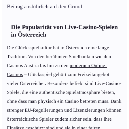
Beitrag ausführlich auf den Grund.
Die Popularität von Live-Casino-Spielen
in Österreich
Die Glücksspielkultur hat in Österreich eine lange
Tradition. Von den berühmten Spielbanken wie den
Casinos Austria bis hin zu den
modernen Online-
Casinos
– Glücksspiel gehört zum Freizeitangebot
vieler Österreicher. Besonders beliebt sind Live-Casino-
Spiele, die eine authentische Spielatmosphäre bieten,
ohne dass man physisch ein Casino betreten muss. Dank
strenger EU-Regulierungen und Lizenzierungen können
österreichische Spieler zudem sicher sein, dass ihre
Einsätze geschützt sind und sie in einer fairen