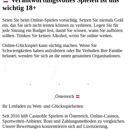
Verantwortungsvolles Spielen ist uns
wichtig
18+
Seien Sie beim Online-Spielen vorsichtig. Setzen Sie niemals Geld
ein, das Sie sich nicht leisten können zu verlieren. Legen Sie für
jede Sitzung ein Budget fest, damit Sie wissen, wann Sie aufhören
sollten. Trinken Sie keinen Alkohol, wenn Sie online wetten.
Online-Glücksspiel kann süchtig machen. Wenn Sie
Schwierigkeiten haben aufzuhören oder Ihr Verhalten Ihre Familie
belastet, wenden Sie sich an die unten genannten Organisationen.
Österreich
Ihr Leitfaden zu Wett- und Glücksspielseiten
Seit 2016 hilft Casinoble Spielern in Österreich, Online-Casinos,
Sportwetten-Anbieter, Boni und Zahlungsmethoden zu vergleichen.
Unsere Bewertungen konzentrieren sich auf Lizenzierung,