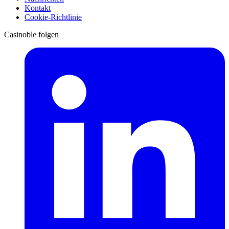
Kontakt
Cookie-Richtlinie
Casinoble folgen