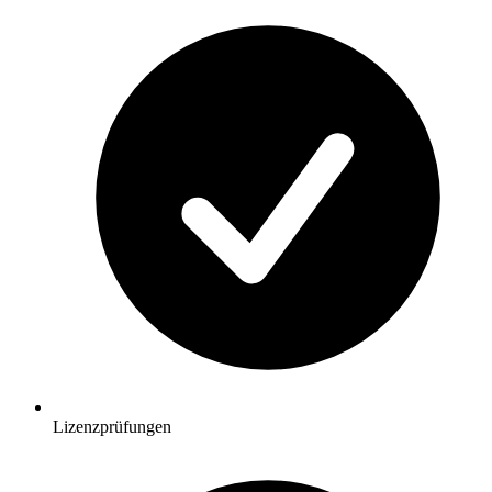
Lizenzprüfungen