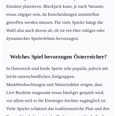
Einsätze platzieren. Blackjack kann, je nach Variante,
etwas zügiger sein, da Entscheidungen unmittelbar
getroffen werden müssen. Für viele Spieler hängt die
Wahl also auch davon ab, ob sie ein eher ruhiges oder
dynamisches Spielerlebnis bevorzugen.
Welches Spiel bevorzugen Österreicher?
In Österreich sind beide Spiele sehr populär, jedoch mit
leicht unterschiedlichen Zielgruppen.
Marktbeobachtungen und Nutzerzahlen zeigen, dass
Live Roulette insgesamt etwas häufiger gespielt wird,
vor allem weil es für Einsteiger leichter zugänglich ist.
Viele Spieler schätzen das traditionsreiche Flair und den