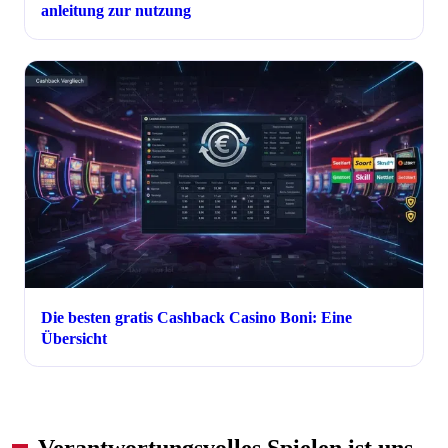
anleitung zur nutzung
Die besten gratis Cashback Casino Boni: Eine
Übersicht