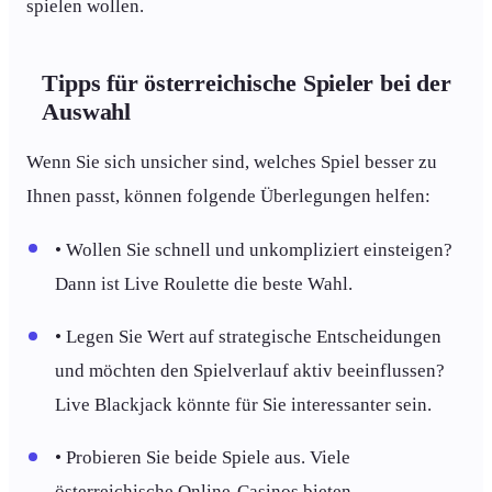
spielen wollen.
Tipps für österreichische Spieler bei der
Auswahl
Wenn Sie sich unsicher sind, welches Spiel besser zu
Ihnen passt, können folgende Überlegungen helfen:
• Wollen Sie schnell und unkompliziert einsteigen?
Dann ist Live Roulette die beste Wahl.
• Legen Sie Wert auf strategische Entscheidungen
und möchten den Spielverlauf aktiv beeinflussen?
Live Blackjack könnte für Sie interessanter sein.
• Probieren Sie beide Spiele aus. Viele
österreichische Online-Casinos bieten