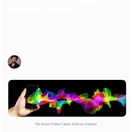
Software Anbieter
Die Welt der Casino-Software-Anbieter: Ein Überblick
Intro: In einer sich ständig weiterentwickelnden Welt
voller technologischer Innovationen und atembera
Lukas Mollberg
•
2 Min. Lesezeit
•
Redaktionsleiter
Aktualisiert 29. Jänner 2024
Die besten Online Casino Software Anbieter