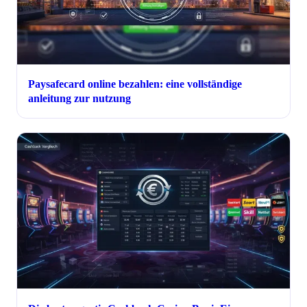
Paysafecard online bezahlen: eine vollständige
anleitung zur nutzung