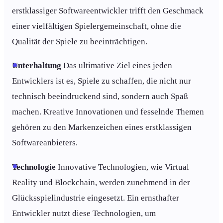
erstklassiger Softwareentwickler trifft den Geschmack
einer vielfältigen Spielergemeinschaft, ohne die
Qualität der Spiele zu beeinträchtigen.
Unterhaltung
Das ultimative Ziel eines jeden
Entwicklers ist es, Spiele zu schaffen, die nicht nur
technisch beeindruckend sind, sondern auch Spaß
machen. Kreative Innovationen und fesselnde Themen
gehören zu den Markenzeichen eines erstklassigen
Softwareanbieters.
Technologie
Innovative Technologien, wie Virtual
Reality und Blockchain, werden zunehmend in der
Glücksspielindustrie eingesetzt. Ein ernsthafter
Entwickler nutzt diese Technologien, um