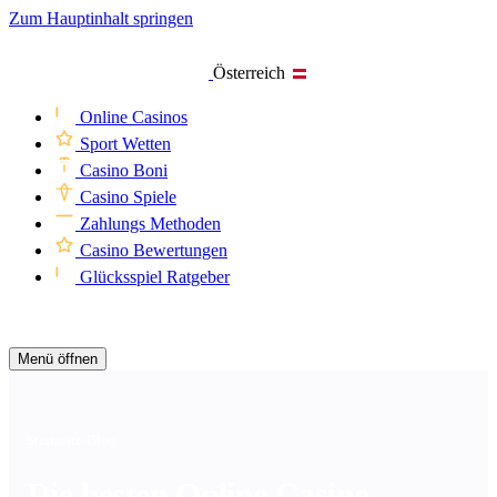
Zum Hauptinhalt springen
Österreich
Online Casinos
Sport Wetten
Casino Boni
Casino Spiele
Zahlungs Methoden
Casino Bewertungen
Glücksspiel Ratgeber
Suchen
Menü öffnen
Startseite
/
Blog
Die besten Online Casino