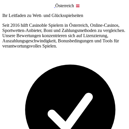
Österreich
Ihr Leitfaden zu Wett- und Glücksspielseiten
Seit 2016 hilft Casinoble Spielern in Österreich, Online-Casinos,
Sportwetten-Anbieter, Boni und Zahlungsmethoden zu vergleichen.
Unsere Bewertungen konzentrieren sich auf Lizenzierung,
Auszahlungsgeschwindigkeit, Bonusbedingungen und Tools für
verantwortungsvolles Spielen.