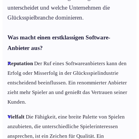
unterscheidet und welche Unternehmen die
Glücksspielbranche dominieren.
Was macht einen erstklassigen Software-
Anbieter aus?
Reputation
Der Ruf eines Softwareanbieters kann den
Erfolg oder Misserfolg in der Glücksspielindustrie
entscheidend beeinflussen. Ein renommierter Anbieter
zieht mehr Spieler an und genießt das Vertrauen seiner
Kunden.
Vielfalt
Die Fähigkeit, eine breite Palette von Spielen
anzubieten, die unterschiedliche Spielerinteressen
ansprechen, ist ein Zeichen für Qualität. Ein