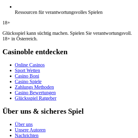
Ressourcen für verantwortungsvolles Spielen
18+
Glücksspiel kann süchtig machen. Spielen Sie verantwortungsvoll.
18+ in Österreich.
Casinoble entdecken
Online Casinos
Sport Wetten
Casino Boni
Casino Spiele
Zahlungs Methoden
Casino Bewertungen
Glücksspiel Ratgeber
Über uns & sicheres Spiel
Über uns
Unsere Autoren
Nachrichten