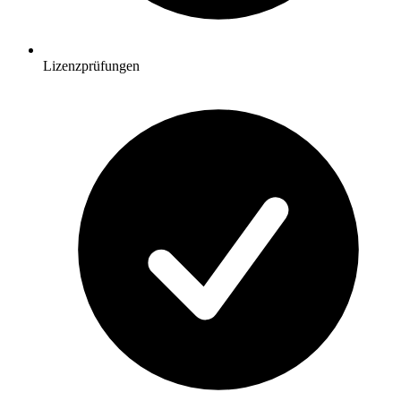
Lizenzprüfungen