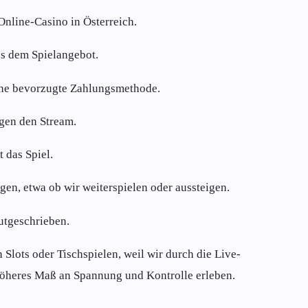
 Online-Casino in Österreich.
us dem Spielangebot.
eine bevorzugte Zahlungsmethode.
gen den Stream.
 das Spiel.
gen, etwa ob wir weiterspielen oder aussteigen.
utgeschrieben.
 Slots oder Tischspielen, weil wir durch die Live-
 höheres Maß an Spannung und Kontrolle erleben.