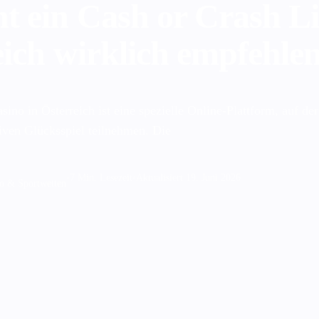
 ein Cash or Crash Li
eich wirklich empfehle
ino in Österreich ist eine spezielle Online-Plattform, auf der
tiven Glücksspiel teilnehmen. Die
•
7 Min. Lesezeit
•
Aktualisiert 19. Juni 2026
no & Sportwetten