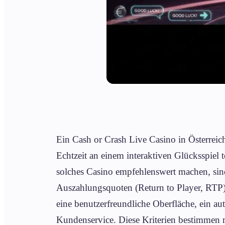
Ein Cash or Crash Live Casino in Österreich 
Echtzeit an einem interaktiven Glücksspiel 
solches Casino empfehlenswert machen, sind
Auszahlungsquoten (Return to Player, RTP),
eine benutzerfreundliche Oberfläche, ein au
Kundenservice. Diese Kriterien bestimmen 