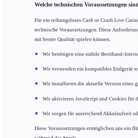
Welche technischen Voraussetzungen sind
Für ein reibungsloses Cash or Crash Live Casin
technische Voraussetzungen. Diese Anforderung
mit bester Qualität spielen können.
Wir benötigen eine stabile Breitband-Inter
Wir verwenden ein kompatibles Endgerät wi
Wir installieren die aktuelle Version eines 
Wir aktivieren JavaScript und Cookies für di
Wir sorgen für ausreichend Akkulaufzeit od
Diese Voraussetzungen ermöglichen uns ein flü
während des Spiels.