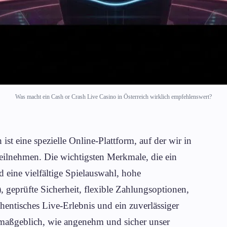
Was macht ein Cash or Crash Live Casino in Österreich wirklich empfehlenswert?
ist eine spezielle Online-Plattform, auf der wir in
teilnehmen. Die wichtigsten Merkmale, die ein
 eine vielfältige Spielauswahl, hohe
 geprüfte Sicherheit, flexible Zahlungsoptionen,
thentisches Live-Erlebnis und ein zuverlässiger
maßgeblich, wie angenehm und sicher unser