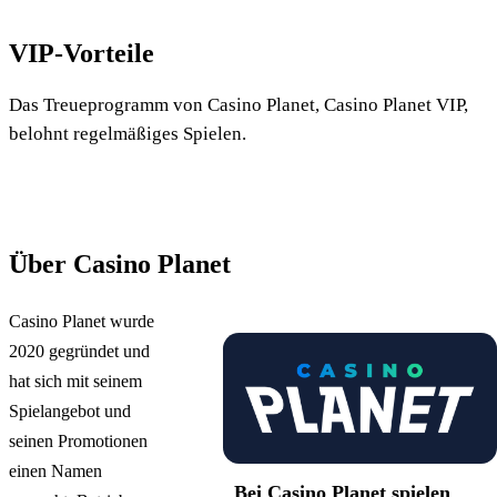
VIP-Vorteile
Das Treueprogramm von Casino Planet, Casino Planet VIP,
belohnt regelmäßiges Spielen.
Über Casino Planet
Casino Planet wurde
2020 gegründet und
hat sich mit seinem
Spielangebot und
seinen Promotionen
einen Namen
Bei Casino Planet spielen