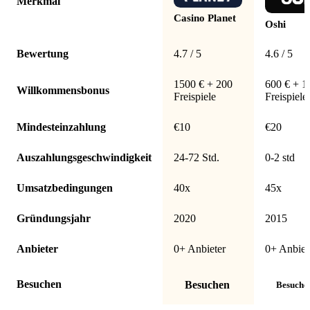
Merkmal
Casino Planet
Oshi
Bewertung
4.7 / 5
4.6 / 5
1500 € + 200
600 € + 1
Willkommensbonus
Freispiele
Freispiele
Mindesteinzahlung
€10
€20
Auszahlungsgeschwindigkeit
24-72 Std.
0-2 std
Umsatzbedingungen
40x
45x
Gründungsjahr
2020
2015
Anbieter
0+ Anbieter
0+ Anbiet
Besuchen
Besuchen
Besuche