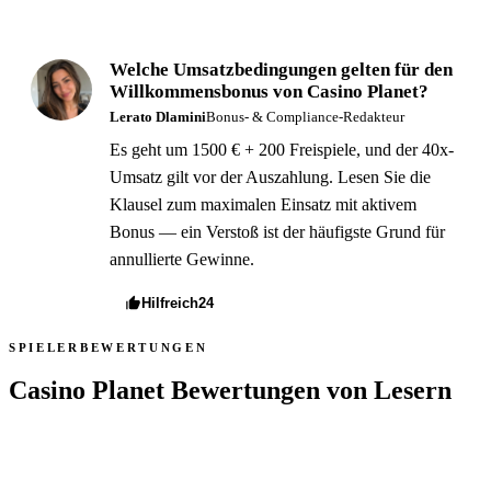
Welche Umsatzbedingungen gelten für den
Willkommensbonus von Casino Planet?
Lerato Dlamini
Bonus- & Compliance-Redakteur
Es geht um 1500 € + 200 Freispiele, und der 40x-
Umsatz gilt vor der Auszahlung. Lesen Sie die
Klausel zum maximalen Einsatz mit aktivem
Bonus — ein Verstoß ist der häufigste Grund für
annullierte Gewinne.
Hilfreich
24
SPIELERBEWERTUNGEN
Casino Planet Bewertungen von Lesern
Bewertung abgeben