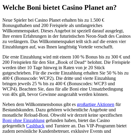
Welche Boni bietet Casino Planet an?
Neue Spieler bei Casino Planet erhalten bis zu 1.500 €
Bonusguthaben und 200 Freispiele als umfangreiches
Willkommenspaket. Dieses Angebot ist speziell darauf ausgelegt,
Ihre ersten Erfahrungen in der futuristischen Neon-Stadt des Casinos
zu verlängern. Das Willkommenspaket teilt sich auf die ersten vier
Einzahlungen auf, was Ihnen langfristig Vorteile verschafft.
Die erste Einzahlung wird mit einem 100 % Bonus bis zu 300 € und
200 Freispielen für den Slot „Book of Dead“ belohnt. Die Freispiele
werden über 10 Tage hinweg in Raten von je 20 Stück
gutgeschrieben. Für die zweite Einzahlung erhalten Sie 50 % bis zu
400 € (Bonuscode: WCP2). Die dritte und vierte Einzahlung
bringen jeweils 25 % bis zu 400 € (Bonuscodes: WCP3 und
WCP4). Beachten Sie, dass für alle Boni eine Umsatzbedingung
von 40x gilt, bevor Gewinne ausgezahlt werden können.
Neben dem Willkommensbonus gibt es
großartige Aktionen
für
Bestandskunden. Dazu gehören wöchentliche Angebote und
monatliche Reload-Boni. Obwohl wir derzeit keine spezifischen
Boni ohne Einzahlung
gefunden haben, bietet das Casino
gelegentlich
Cashback
und Turniere an. Das VIP-Programm bietet
zudem persönliche Kundenbetreuer, exklusive Events und