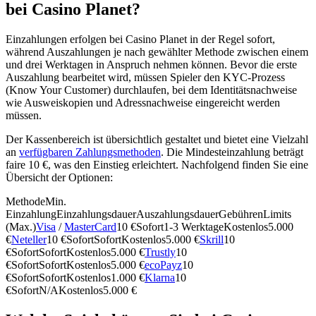
bei Casino Planet?
Einzahlungen erfolgen bei Casino Planet in der Regel sofort,
während Auszahlungen je nach gewählter Methode zwischen einem
und drei Werktagen in Anspruch nehmen können. Bevor die erste
Auszahlung bearbeitet wird, müssen Spieler den KYC-Prozess
(Know Your Customer) durchlaufen, bei dem Identitätsnachweise
wie Ausweiskopien und Adressnachweise eingereicht werden
müssen.
Der Kassenbereich ist übersichtlich gestaltet und bietet eine Vielzahl
an
verfügbaren Zahlungsmethoden
. Die Mindesteinzahlung beträgt
faire 10 €, was den Einstieg erleichtert. Nachfolgend finden Sie eine
Übersicht der Optionen:
MethodeMin.
EinzahlungEinzahlungsdauerAuszahlungsdauerGebührenLimits
(Max.)
Visa
/
MasterCard
10 €Sofort1-3 WerktageKostenlos5.000
€
Neteller
10 €SofortSofortKostenlos5.000 €
Skrill
10
€SofortSofortKostenlos5.000 €
Trustly
10
€SofortSofortKostenlos5.000 €
ecoPayz
10
€SofortSofortKostenlos1.000 €
Klarna
10
€SofortN/AKostenlos5.000 €