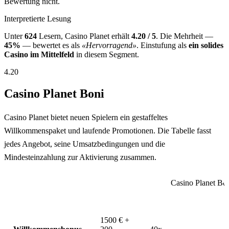
Bewertung nicht.
Interpretierte Lesung
Unter
624
Lesern, Casino Planet erhält
4.20 / 5
. Die Mehrheit —
45%
— bewertet es als
«Hervorragend»
. Einstufung als
ein solides
Casino im Mittelfeld
in diesem Segment.
4.20
Casino Planet Boni
Casino Planet bietet neuen Spielern ein gestaffeltes
Willkommenspaket und laufende Promotionen. Die Tabelle fasst
jedes Angebot, seine Umsatzbedingungen und die
Mindesteinzahlung zur Aktivierung zusammen.
Casino Planet Bo
ANGEBOT
DETAILS
UMSATZBEDINGUNGE
1500 € +