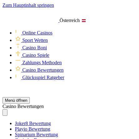
Zum Hauptinhalt springen
Österreich
Online Casinos
Sport Wetten
Casino Boni
Casino Spiele
Zahlungs Methoden
Casino Bewertungen
Glücksspiel Ratgeber
Suchen
Menü öffnen
Casino Bewertungen
Joker8 Bewertung
Playio Bewertung
Spinarium Bewertung