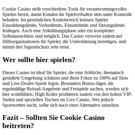
Cookie Casino stellt verschiedene Tools für verantwortungsvolles
Spielen bereit, damit Kunden ihr Spielverhalten stets unter Kontrolle
behalten. Im persönlichen Kontobereich können Spieler
Einzahlungslimits, Verlustlimits, Einsatzlimits und Sitzungslimits
festlegen. Auch eine Abkühlungsphase oder ein kompletter
Selbstausschluss sind möglich. Das Casino verweist zudem auf
Hilfsorganisationen für Spieler, die Unterstützung benötigen, und
nimmt den Jugendschutz sehr ernst.
Wer sollte hier spielen?
Dieses Casino ist ideal für Spieler, die eine fröhliche, thematisch
gestaltete Umgebung schätzen und ihren Fokus zu 100% auf Slots
und Live-Dealer-Spiele legen. Besonders Bonus-Jäger, die
regelmäßige Reload-Angebote und Freispiele suchen, werden sich
hier wohlfühlen. High Roller profitieren zudem von den hohen VIP-
Stufen und speziellen Tischen im Live Casino. Wer jedoch
Sportwetten sucht, sollte sich nach einer Alternative umsehen.
Fazit – Sollten Sie Cookie Casino
beitreten?