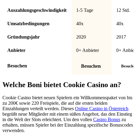
Auszahlungsgeschwindigkeit
1-5 Tage
12 Std.
Umsatzbedingungen
40x
40x
Gründungsjahr
2020
2017
Anbieter
0+ Anbieter
0+ Anbiet
Besuchen
Besuchen
Besuche
Welche Boni bietet Cookie Casino an?
Cookie Casino bietet neuen Spielern ein Willkommenspaket von bis
zu 200€ sowie 220 Freispiele, die auf die ersten beiden
Einzahlungen verteilt werden. Dieses
Online Casino in Österreich
begrüßt neue Mitglieder mit einem süßen Angebot, das den Einstieg
in die Welt der Slots erleichtert. Um den vollen
Casino Bonus
zu
erhalten, müssen Spieler bei der Einzahlung spezifische Bonuscodes
verwenden.