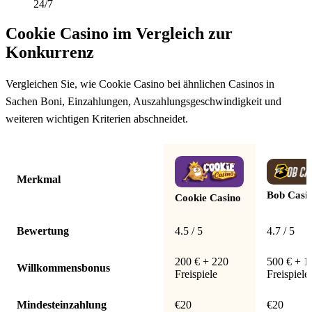
24/7
Cookie Casino im Vergleich zur
Konkurrenz
Vergleichen Sie, wie Cookie Casino bei ähnlichen Casinos in
Sachen Boni, Einzahlungen, Auszahlungsgeschwindigkeit und
weiteren wichtigen Kriterien abschneidet.
Merkmal
Bob Casi
Cookie Casino
Bewertung
4.5 / 5
4.7 / 5
200 € + 220
500 € + 1
Willkommensbonus
Freispiele
Freispiele
Mindesteinzahlung
€20
€20