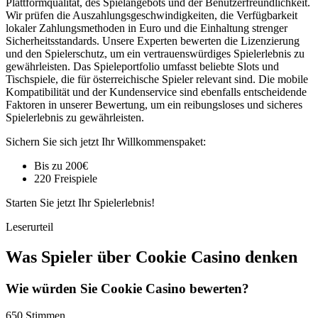
Plattformqualität, des Spielangebots und der Benutzerfreundlichkeit.
Wir prüfen die Auszahlungsgeschwindigkeiten, die Verfügbarkeit
lokaler Zahlungsmethoden in Euro und die Einhaltung strenger
Sicherheitsstandards. Unsere Experten bewerten die Lizenzierung
und den Spielerschutz, um ein vertrauenswürdiges Spielerlebnis zu
gewährleisten. Das Spieleportfolio umfasst beliebte Slots und
Tischspiele, die für österreichische Spieler relevant sind. Die mobile
Kompatibilität und der Kundenservice sind ebenfalls entscheidende
Faktoren in unserer Bewertung, um ein reibungsloses und sicheres
Spielerlebnis zu gewährleisten.
Sichern Sie sich jetzt Ihr Willkommenspaket:
Bis zu 200€
220 Freispiele
Starten Sie jetzt Ihr Spielerlebnis!
Leserurteil
Was Spieler über Cookie Casino denken
Wie würden Sie Cookie Casino bewerten?
650 Stimmen