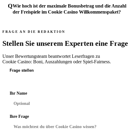
Q
Wie hoch ist der maximale Bonusbetrag und die Anzahl
der Freispiele im Cookie Casino Willkommenspaket?
FRAGE AN DIE REDAKTION
Stellen Sie unserem Experten eine Frage
Unser Bewertungsteam beantwortet Leserfragen zu
Cookie Casino: Boni, Auszahlungen oder Spiel-Fairness.
Frage stellen
Ihr Name
Ihre Frage