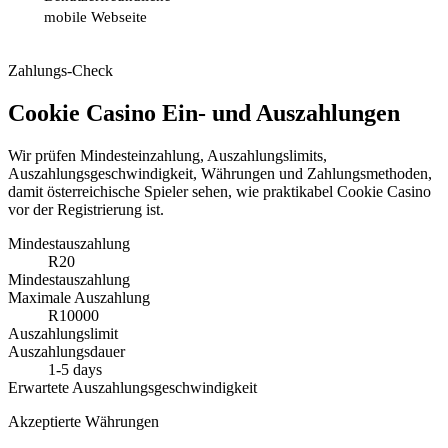
mobile Webseite
Zahlungs-Check
Cookie Casino Ein- und Auszahlungen
Wir prüfen Mindesteinzahlung, Auszahlungslimits,
Auszahlungsgeschwindigkeit, Währungen und Zahlungsmethoden,
damit österreichische Spieler sehen, wie praktikabel Cookie Casino
vor der Registrierung ist.
Mindestauszahlung
R20
Mindestauszahlung
Maximale Auszahlung
R10000
Auszahlungslimit
Auszahlungsdauer
1-5 days
Erwartete Auszahlungsgeschwindigkeit
Akzeptierte Währungen