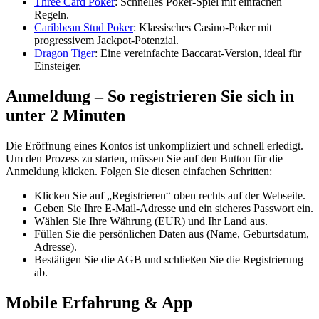
Three Card Poker
: Schnelles Poker-Spiel mit einfachen
Regeln.
Caribbean Stud Poker
: Klassisches Casino-Poker mit
progressivem Jackpot-Potenzial.
Dragon Tiger
: Eine vereinfachte Baccarat-Version, ideal für
Einsteiger.
Anmeldung – So registrieren Sie sich in
unter 2 Minuten
Die Eröffnung eines Kontos ist unkompliziert und schnell erledigt.
Um den Prozess zu starten, müssen Sie auf den Button für die
Anmeldung klicken. Folgen Sie diesen einfachen Schritten:
Klicken Sie auf „Registrieren“ oben rechts auf der Webseite.
Geben Sie Ihre E-Mail-Adresse und ein sicheres Passwort ein.
Wählen Sie Ihre Währung (EUR) und Ihr Land aus.
Füllen Sie die persönlichen Daten aus (Name, Geburtsdatum,
Adresse).
Bestätigen Sie die AGB und schließen Sie die Registrierung
ab.
Mobile Erfahrung & App