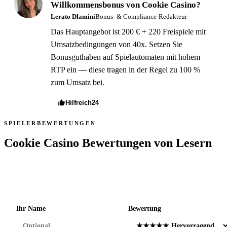
Willkommensbonus von Cookie Casino?
Lerato Dlamini
Bonus- & Compliance-Redakteur
Das Hauptangebot ist 200 € + 220 Freispiele mit
Umsatzbedingungen von 40x. Setzen Sie
Bonusguthaben auf Spielautomaten mit hohem
RTP ein — diese tragen in der Regel zu 100 %
zum Umsatz bei.
Hilfreich
24
SPIELERBEWERTUNGEN
Cookie Casino Bewertungen von Lesern
Bewertung abgeben
Ihr Name
Bewertung