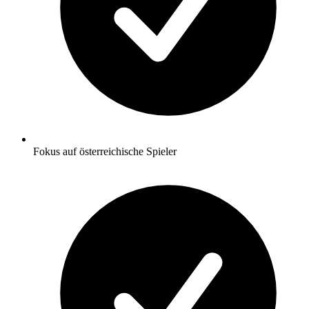
Fokus auf österreichische Spieler