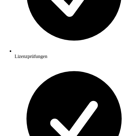
Lizenzprüfungen