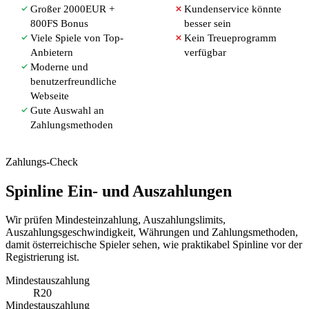
Großer 2000EUR +
Kundenservice könnte
800FS Bonus
besser sein
Viele Spiele von Top-
Kein Treueprogramm
Anbietern
verfügbar
Moderne und
benutzerfreundliche
Webseite
Gute Auswahl an
Zahlungsmethoden
Zahlungs-Check
Spinline Ein- und Auszahlungen
Wir prüfen Mindesteinzahlung, Auszahlungslimits,
Auszahlungsgeschwindigkeit, Währungen und Zahlungsmethoden,
damit österreichische Spieler sehen, wie praktikabel Spinline vor der
Registrierung ist.
Mindestauszahlung
R20
Mindestauszahlung