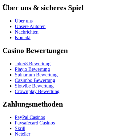
Über uns & sicheres Spiel
Über uns
Unsere Autoren
Nachrichten
Kontakt
Casino Bewertungen
Joker8 Bewertung
Playio Bewertung
Spinarium Bewertung
Cazimbo Bewertung
Slotvibe Bewertung
Crownplay Bewertung
Zahlungsmethoden
PayPal Casinos
Paysafecard Casinos
Skrill
Neteller