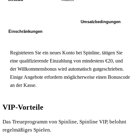
So sichern Sie sich den Bonus
Umsatzbedingungen
Einschränkungen
Registrieren Sie ein neues Konto bei Spinline, tätigen Sie
eine qualifizierende Einzahlung von mindestens €20, und
der Willkommensbonus wird automatisch gutgeschrieben.
Einige Angebote erfordern möglicherweise einen Bonuscode
an der Kasse.
VIP-Vorteile
Das Treueprogramm von Spinline, Spinline VIP, belohnt
regelmäßiges Spielen.