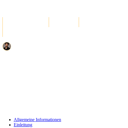
4.5
★★★★★
/5
MINDESTEINZAHLUNG
AUSZAHLUNG
UMSATZBEDINGUNGEN
€20
3 Tage
40x
GEGR.
2024
Rezensiert von
Lukas Mollberg
· Redaktionsleiter · Österreich ·
Aktualisiert July 2026
WILLKOMMENSBONUS
2000 € + 800 Freispiele
Casino besuchen
18+ · Nur für Neukunden ·
Es gelten AGB
Allgemeine Informationen
Einleitung