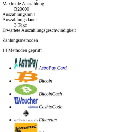
Maximale Auszahlung
R20000
Auszahlungslimit
Auszahlungsdauer
3 Tage
Erwartete Auszahlungsgeschwindigkeit
Zahlungsmethoden
14 Methoden geprüft
AstroPay Card
Bitcoin
BitcoinCash
CashtoCode
Ethereum