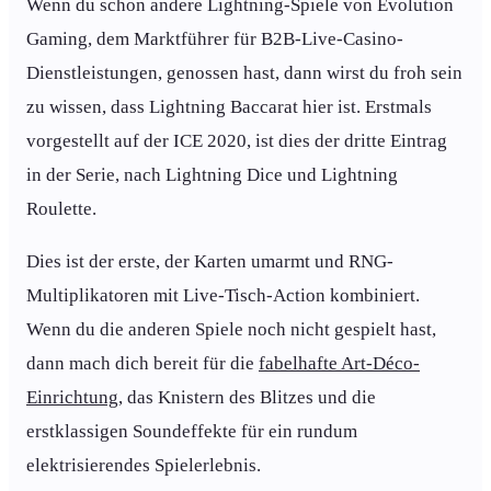
Wenn du schon andere Lightning-Spiele von Evolution
Gaming, dem Marktführer für B2B-Live-Casino-
Dienstleistungen, genossen hast, dann wirst du froh sein
zu wissen, dass Lightning Baccarat hier ist. Erstmals
vorgestellt auf der ICE 2020, ist dies der dritte Eintrag
in der Serie, nach Lightning Dice und Lightning
Roulette.
Dies ist der erste, der Karten umarmt und RNG-
Multiplikatoren mit Live-Tisch-Action kombiniert.
Wenn du die anderen Spiele noch nicht gespielt hast,
dann mach dich bereit für die
fabelhafte Art-Déco-
Einrichtung
, das Knistern des Blitzes und die
erstklassigen Soundeffekte für ein rundum
elektrisierendes Spielerlebnis.