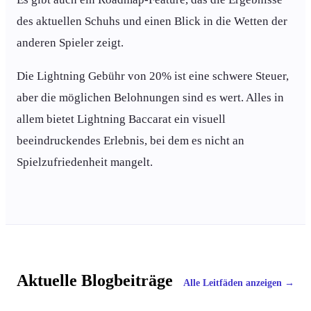
des aktuellen Schuhs und einen Blick in die Wetten der
anderen Spieler zeigt.
Die Lightning Gebühr von 20% ist eine schwere Steuer,
aber die möglichen Belohnungen sind es wert. Alles in
allem bietet Lightning Baccarat ein visuell
beeindruckendes Erlebnis, bei dem es nicht an
Spielzufriedenheit mangelt.
Aktuelle Blogbeiträge
Alle Leitfäden anzeigen →