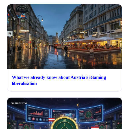
What we already know about Austria’s iGaming
liberalisation