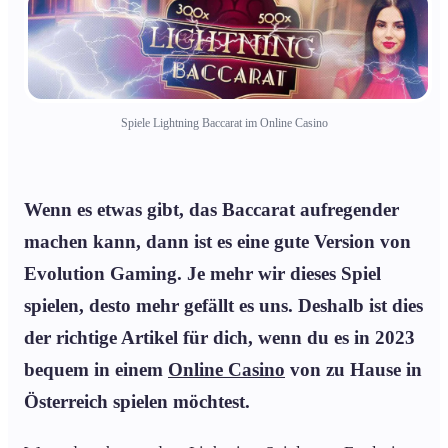
Spiele Lightning Baccarat im Online Casino
Wenn es etwas gibt, das Baccarat aufregender
machen kann, dann ist es eine gute Version von
Evolution Gaming. Je mehr wir dieses Spiel
spielen, desto mehr gefällt es uns. Deshalb ist dies
der richtige Artikel für dich, wenn du es in 2023
bequem in einem
Online Casino
von zu Hause in
Österreich spielen möchtest.