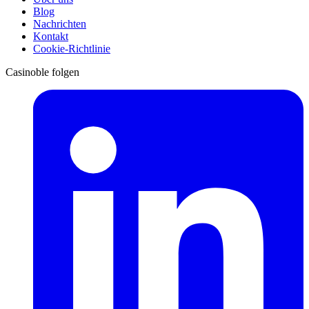
Blog
Nachrichten
Kontakt
Cookie-Richtlinie
Casinoble folgen