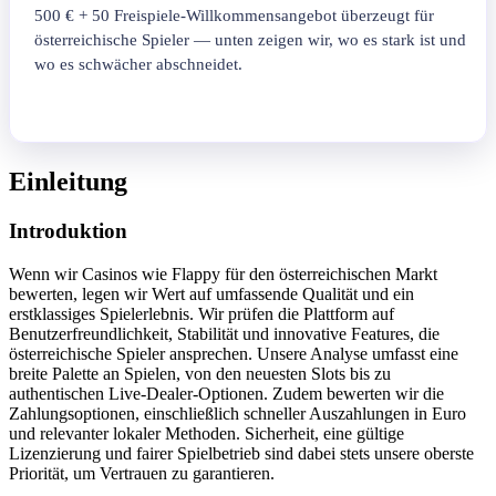
500 € + 50 Freispiele-Willkommensangebot überzeugt für
österreichische Spieler — unten zeigen wir, wo es stark ist und
wo es schwächer abschneidet.
Flappy besuchen
→
Einleitung
Introduktion
Wenn wir Casinos wie Flappy für den österreichischen Markt
bewerten, legen wir Wert auf umfassende Qualität und ein
erstklassiges Spielerlebnis. Wir prüfen die Plattform auf
Benutzerfreundlichkeit, Stabilität und innovative Features, die
österreichische Spieler ansprechen. Unsere Analyse umfasst eine
breite Palette an Spielen, von den neuesten Slots bis zu
authentischen Live-Dealer-Optionen. Zudem bewerten wir die
Zahlungsoptionen, einschließlich schneller Auszahlungen in Euro
und relevanter lokaler Methoden. Sicherheit, eine gültige
Lizenzierung und fairer Spielbetrieb sind dabei stets unsere oberste
Priorität, um Vertrauen zu garantieren.