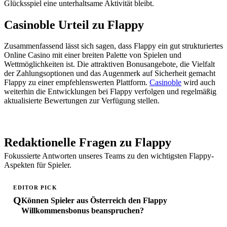
Glücksspiel eine unterhaltsame Aktivität bleibt.
Casinoble Urteil zu Flappy
Zusammenfassend lässt sich sagen, dass Flappy ein gut strukturiertes
Online Casino mit einer breiten Palette von Spielen und
Wettmöglichkeiten ist. Die attraktiven Bonusangebote, die Vielfalt
der Zahlungsoptionen und das Augenmerk auf Sicherheit gemacht
Flappy zu einer empfehlenswerten Plattform.
Casinoble
wird auch
weiterhin die Entwicklungen bei Flappy verfolgen und regelmäßig
aktualisierte Bewertungen zur Verfügung stellen.
BEWERTUNGSREDAKTION
Redaktionelle Fragen zu Flappy
Fokussierte Antworten unseres Teams zu den wichtigsten Flappy-
Aspekten für Spieler.
EDITOR PICK
Q
Können Spieler aus Österreich den Flappy
Willkommensbonus beanspruchen?