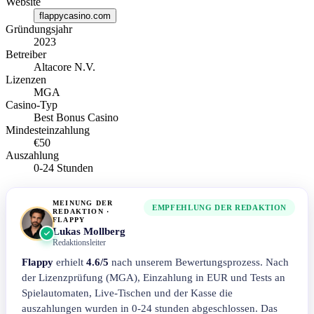
Website
flappycasino.com
Gründungsjahr
2023
Betreiber
Altacore N.V.
Lizenzen
MGA
Casino-Typ
Best Bonus Casino
Mindesteinzahlung
€50
Auszahlung
0-24 Stunden
MEINUNG DER
EMPFEHLUNG DER REDAKTION
REDAKTION ·
FLAPPY
Lukas Mollberg
Redaktionsleiter
Flappy
erhielt
4.6/5
nach unserem Bewertungsprozess. Nach
der Lizenzprüfung (MGA), Einzahlung in EUR und Tests an
Spielautomaten, Live-Tischen und der Kasse die
auszahlungen wurden in 0-24 stunden abgeschlossen. Das