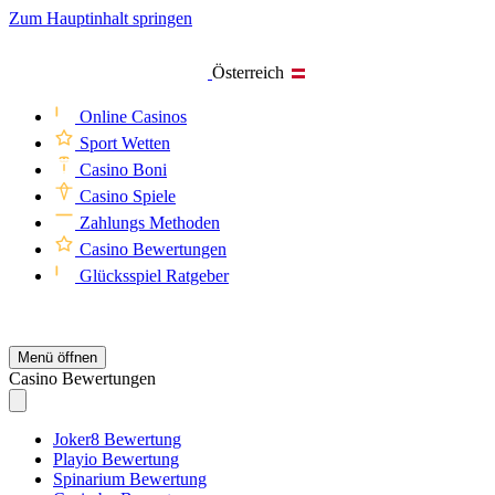
Zum Hauptinhalt springen
Österreich
Online Casinos
Sport Wetten
Casino Boni
Casino Spiele
Zahlungs Methoden
Casino Bewertungen
Glücksspiel Ratgeber
Suchen
Menü öffnen
Casino Bewertungen
Joker8 Bewertung
Playio Bewertung
Spinarium Bewertung