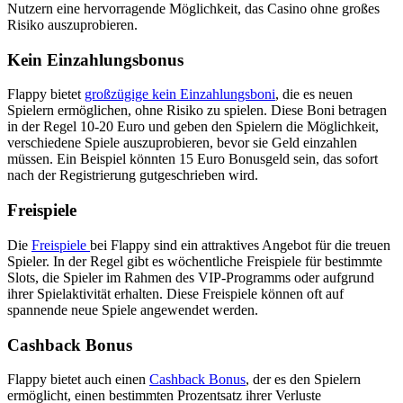
Nutzern eine hervorragende Möglichkeit, das Casino ohne großes
Risiko auszuprobieren.
Kein Einzahlungsbonus
Flappy bietet
großzügige kein Einzahlungsboni
, die es neuen
Spielern ermöglichen, ohne Risiko zu spielen. Diese Boni betragen
in der Regel 10-20 Euro und geben den Spielern die Möglichkeit,
verschiedene Spiele auszuprobieren, bevor sie Geld einzahlen
müssen. Ein Beispiel könnten 15 Euro Bonusgeld sein, das sofort
nach der Registrierung gutgeschrieben wird.
Freispiele
Die
Freispiele
bei Flappy sind ein attraktives Angebot für die treuen
Spieler. In der Regel gibt es wöchentliche Freispiele für bestimmte
Slots, die Spieler im Rahmen des VIP-Programms oder aufgrund
ihrer Spielaktivität erhalten. Diese Freispiele können oft auf
spannende neue Spiele angewendet werden.
Cashback Bonus
Flappy bietet auch einen
Cashback Bonus
, der es den Spielern
ermöglicht, einen bestimmten Prozentsatz ihrer Verluste