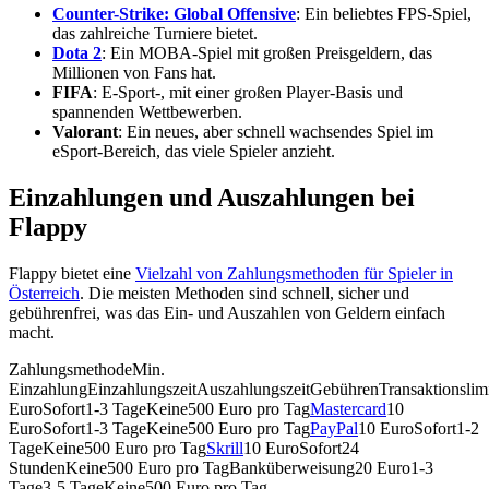
Counter-Strike: Global Offensive
: Ein beliebtes FPS-Spiel,
das zahlreiche Turniere bietet.
Dota 2
: Ein MOBA-Spiel mit großen Preisgeldern, das
Millionen von Fans hat.
FIFA
: E-Sport-, mit einer großen Player-Basis und
spannenden Wettbewerben.
Valorant
: Ein neues, aber schnell wachsendes Spiel im
eSport-Bereich, das viele Spieler anzieht.
Einzahlungen und Auszahlungen bei
Flappy
Flappy bietet eine
Vielzahl von Zahlungsmethoden für Spieler in
Österreich
. Die meisten Methoden sind schnell, sicher und
gebührenfrei, was das Ein- und Auszahlen von Geldern einfach
macht.
ZahlungsmethodeMin.
EinzahlungEinzahlungszeitAuszahlungszeitGebührenTransaktionslimi
EuroSofort1-3 TageKeine500 Euro pro Tag
Mastercard
10
EuroSofort1-3 TageKeine500 Euro pro Tag
PayPal
10 EuroSofort1-2
TageKeine500 Euro pro Tag
Skrill
10 EuroSofort24
StundenKeine500 Euro pro TagBanküberweisung20 Euro1-3
Tage3-5 TageKeine500 Euro pro Tag