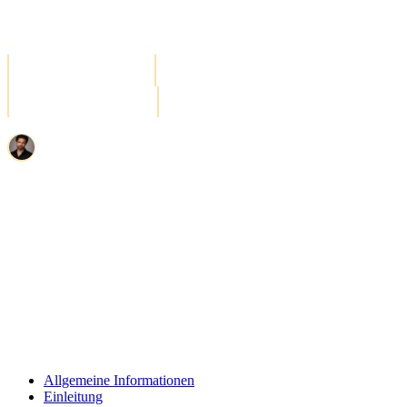
4.6
★★★★★
/5
MINDESTEINZAHLUNG
AUSZAHLUNG
€50
0-24 Stunden
UMSATZBEDINGUNGEN
GEGR.
50x
2023
Rezensiert von
Lukas Mollberg
· Redaktionsleiter · Österreich ·
Aktualisiert July 2026
WILLKOMMENSBONUS
500 € + 50 Freispiele
Casino besuchen
18+ · Nur für Neukunden ·
Es gelten AGB
Allgemeine Informationen
Einleitung