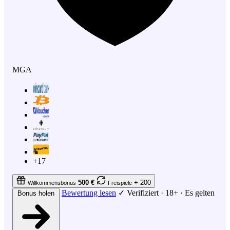
MGA
+17
500 €
+ 200
Willkommensbonus
Freispiele
Bewertung lesen
✓ Verifiziert
· 18+ · Es gelten
Bonus holen