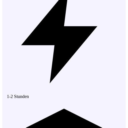
1-2 Stunden