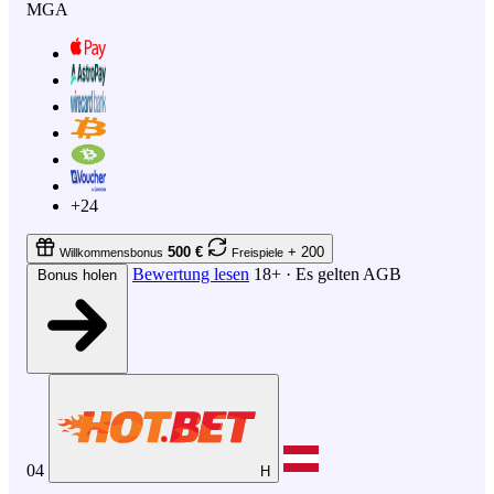
MGA
+24
500 €
+ 200
Willkommensbonus
Freispiele
Bewertung lesen
18+ · Es gelten AGB
Bonus holen
04
H