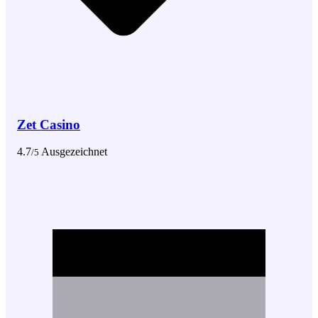
Zet Casino
4.7
Ausgezeichnet
/5