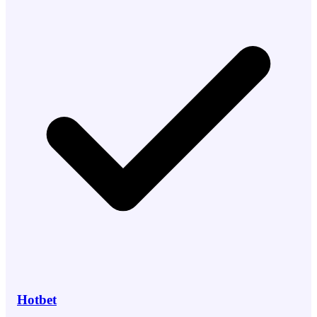
Hotbet