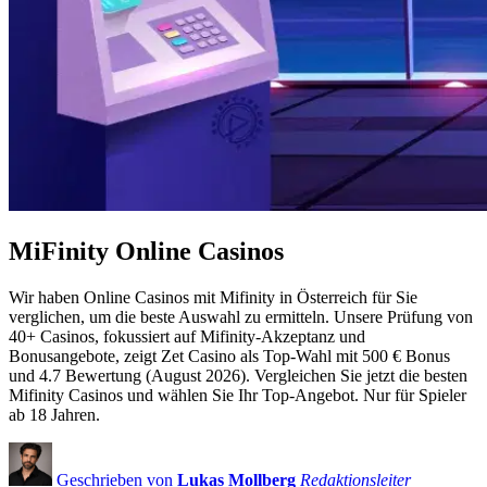
MiFinity Online Casinos
Wir haben Online Casinos mit Mifinity in Österreich für Sie
verglichen, um die beste Auswahl zu ermitteln. Unsere Prüfung von
40+ Casinos, fokussiert auf Mifinity-Akzeptanz und
Bonusangebote, zeigt Zet Casino als Top-Wahl mit 500 € Bonus
und 4.7 Bewertung (August 2026). Vergleichen Sie jetzt die besten
Mifinity Casinos und wählen Sie Ihr Top-Angebot. Nur für Spieler
ab 18 Jahren.
Geschrieben von
Lukas Mollberg
Redaktionsleiter