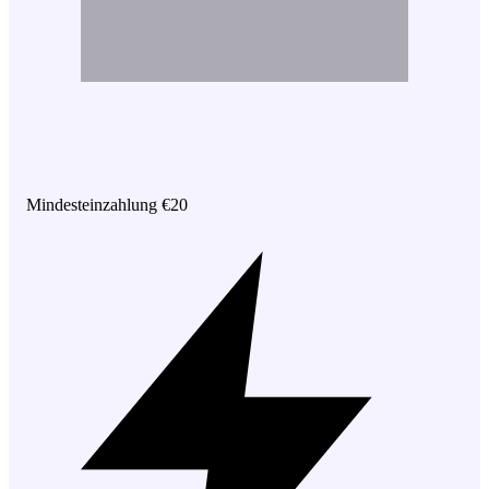
Mindesteinzahlung €20