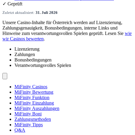
✓
Geprüft
Zuletzt aktualisiert:
31. Juli 2026
Unsere Casino-Inhalte für Österreich werden auf Lizenzierung,
Zahlungsgenauigkeit, Bonusbedingungen, interne Links und
Hinweise zum verantwortungsvollen Spielen geprüft. Lesen Sie
wie
wir Casinos bewerten
.
Lizenzierung
Zahlungen
Bonusbedingungen
Verantwortungsvolles Spielen
MiFinity Casinos
MiFinity Bewertung
MiFinity Funktion
MiFinity Einzahlung
MiFinity Auszahlungen
MiFinity Boni
Zahlungsmethoden
MiFinity Tipps
Q&A