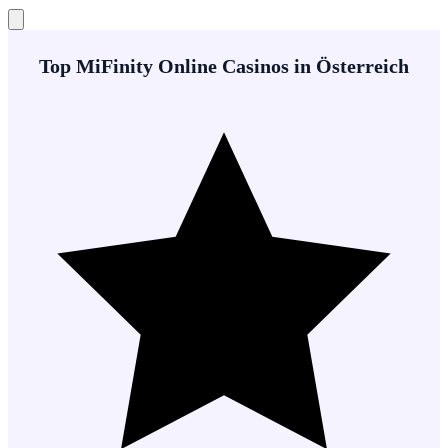
Top MiFinity Online Casinos in Österreich