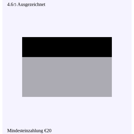
4.6
Ausgezeichnet
/5
Mindesteinzahlung €20